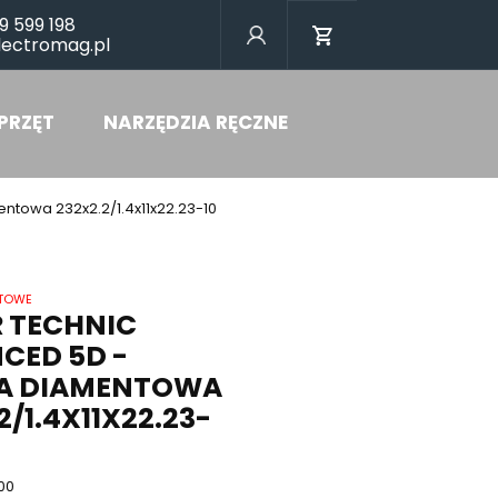
9 599 198
lectromag.pl
PRZĘT
NARZĘDZIA RĘCZNE
ntowa 232x2.2/1.4x11x22.23-10
NTOWE
R TECHNIC
CED 5D -
A DIAMENTOWA
2/1.4X11X22.23-
00