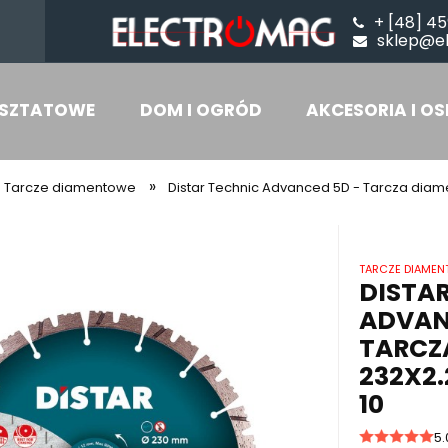
+ [48] 45
sklep@e
SZTATOWE
DOM I OGRÓD
AKCESORIA I OS
»
Tarcze diamentowe
Distar Technic Advanced 5D - Tarcza diame
TARCZE DIAME
DISTA
ADVAN
TARCZ
232X2.
10
5.