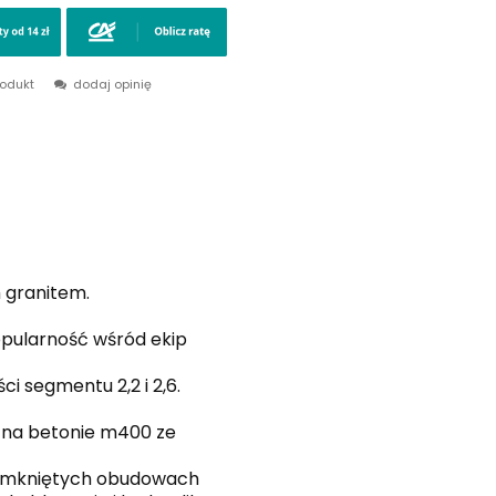
rodukt
dodaj opinię
 granitem.
pularność wśród ekip
 segmentu 2,2 i 2,6.
 na betonie m400 ze
 zamkniętych obudowach