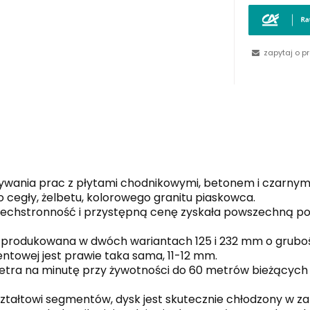
zapytaj o p
wania prac z płytami chodnikowymi, betonem i czarnym
o cegły, żelbetu, kolorowego granitu piaskowca.
zechstronność i przystępną cenę zyskała powszechną po
produkowana w dwóch wariantach 125 i 232 mm o grubości
towej jest prawie taka sama, 11-12 mm.
etra na minutę przy żywotności do 60 metrów bieżących
ształtowi segmentów, dysk jest skutecznie chłodzony w