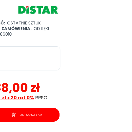
Ć:
OSTATNIE SZTUKI
A ZAMÓWIENIA:
OD RĘKI
086018
38,00 zł
:
zł x 20 rat 0%
RRSO
DO KOSZYKA