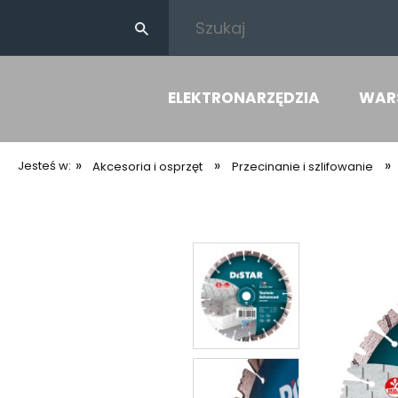
ELEKTRONARZĘDZIA
WAR
»
»
»
Jesteś w:
Akcesoria i osprzęt
Przecinanie i szlifowanie