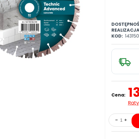
DOSTĘPNOŚ
REALIZACJ
KOD:
14315
1
Cena:
Raty