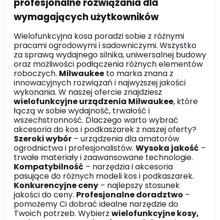
profesjonalne rozwiązania dla
wymagających użytkowników
Wielofunkcyjna kosa poradzi sobie z różnymi
pracami ogrodowymi i sadowniczymi. Wszystko
za sprawą wydajnego silnika, uniwersalnej budowy
oraz możliwości podłączenia różnych elementów
roboczych.
Milwaukee
to marka znana z
innowacyjnych rozwiązań i najwyższej jakości
wykonania. W naszej ofercie znajdziesz
wielofunkcyjne urządzenia Milwaukee
, które
łączą w sobie wydajność, trwałość i
wszechstronność. Dlaczego warto wybrać
akcesoria do kos i podkaszarek z naszej oferty?
Szeroki wybór
– urządzenia dla amatorów
ogrodnictwa i profesjonalistów.
Wysoka jakość
–
trwałe materiały i zaawansowane technologie.
Kompatybilność
– narzędzia i akcesoria
pasujące do różnych modeli kos i podkaszarek.
Konkurencyjne ceny
– najlepszy stosunek
jakości do ceny.
Profesjonalne doradztwo
–
pomożemy Ci dobrać idealne narzędzie do
Twoich potrzeb. Wybierz
wielofunkcyjne kosy,