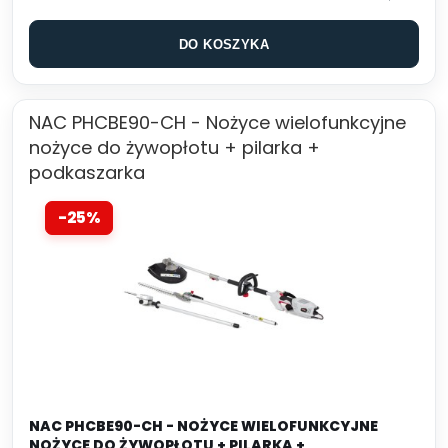
DO KOSZYKA
NAC PHCBE90-CH - Nożyce wielofunkcyjne
nożyce do żywopłotu + pilarka +
podkaszarka
-25%
NAC PHCBE90-CH - NOŻYCE WIELOFUNKCYJNE
NOŻYCE DO ŻYWOPŁOTU + PILARKA +