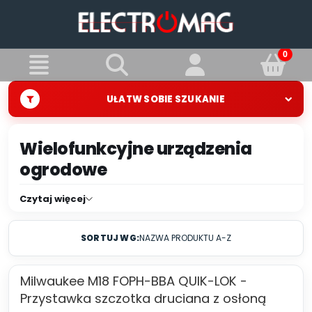
UŁATW SOBIE SZUKANIE
Wielofunkcyjne urządzenia
ogrodowe
Pielęgnacja ogrodu wymaga nie tylko precyzji, ale
Czytaj więcej
także wszechstronności. W naszej ofercie
znajdziesz wielofunkcyjne kosy, podstawowe
SORTUJ WG:
NAZWA PRODUKTU A-Z
urządzenia ogrodnicze oraz zaawansowane
narzędzia wielofunkcyjne Milwaukee, które
Milwaukee M18 FOPH-BBA QUIK-LOK -
sprawią, że dbanie o trawnik i roślinność stanie się
Przystawka szczotka druciana z osłoną
łatwiejsze i bardziej efektywne. Dzięki