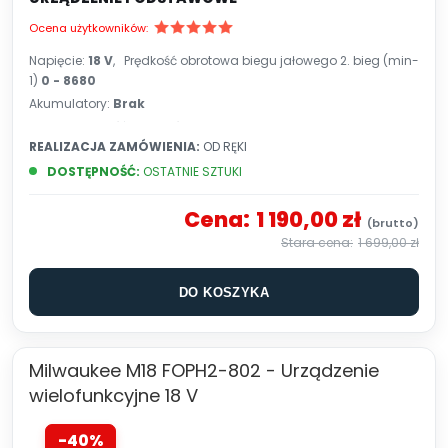
Ocena użytkowników:
Napięcie:
18 V
, Prędkość obrotowa biegu jałowego 2. bieg (min-
1)
0 - 8680
Akumulatory:
Brak
Cechy:
rękojeść antypoślizgowa
REALIZACJA ZAMÓWIENIA:
OD RĘKI
DOSTĘPNOŚĆ:
OSTATNIE SZTUKI
Cena:
1 190,00 zł
1 699,00 zł
DO KOSZYKA
Milwaukee M18 FOPH2-802 - Urządzenie
wielofunkcyjne 18 V
-40%