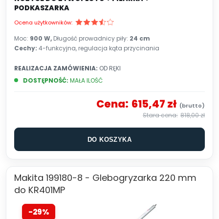
PODKASZARKA
Ocena użytkowników:
Moc:
900 W,
Długość prowadnicy piły:
24 cm
Cechy:
4-funkcyjna,
regulacja kąta przycinania
REALIZACJA ZAMÓWIENIA:
OD RĘKI
DOSTĘPNOŚĆ:
MAŁA ILOŚĆ
Cena:
615,47 zł
818,00 zł
DO KOSZYKA
Makita 199180-8 - Glebogryzarka 220 mm
do KR401MP
-29%