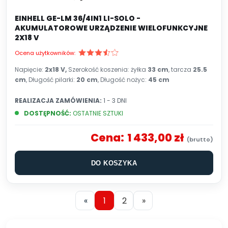
EINHELL GE-LM 36/4IN1 LI-SOLO -
AKUMULATOROWE URZĄDZENIE WIELOFUNKCYJNE
2X18 V
Ocena użytkowników:
Napięcie:
2x18 V,
Szerokość koszenia: żyłka
33 cm
, tarcza
25.5
cm
, Długość pilarki:
20 cm
, Długość nożyc:
45 cm
REALIZACJA ZAMÓWIENIA:
1 - 3 DNI
DOSTĘPNOŚĆ:
OSTATNIE SZTUKI
Cena:
1 433,00 zł
DO KOSZYKA
«
1
2
»