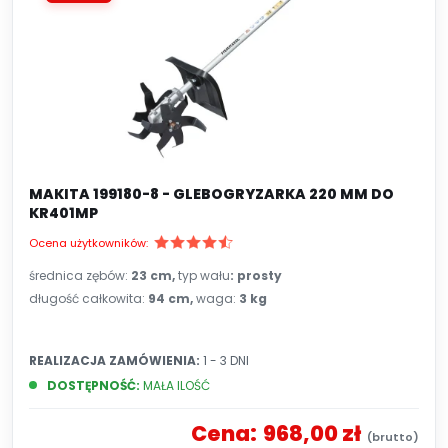
MAKITA 199180-8 - GLEBOGRYZARKA 220 MM DO
KR401MP
Ocena użytkowników:
średnica zębów:
23 cm,
typ wału
:
prosty
długość całkowita:
94 cm,
waga:
3 kg
REALIZACJA ZAMÓWIENIA:
1 - 3 DNI
DOSTĘPNOŚĆ:
MAŁA ILOŚĆ
Cena:
968,00 zł