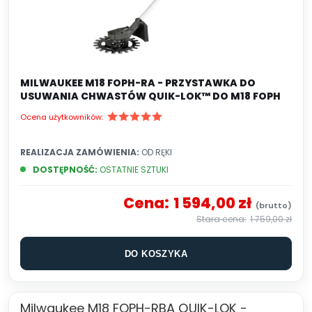
MILWAUKEE M18 FOPH-RA - PRZYSTAWKA DO
USUWANIA CHWASTÓW QUIK-LOK™ DO M18 FOPH
Ocena użytkowników:
REALIZACJA ZAMÓWIENIA:
OD RĘKI
DOSTĘPNOŚĆ:
OSTATNIE SZTUKI
Cena:
1 594,00 zł
1 759,00 zł
DO KOSZYKA
Milwaukee M18 FOPH-RBA QUIK-LOK -