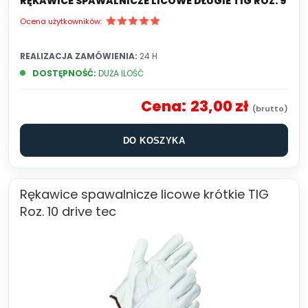
RĘKAWICE SPAWALNICZE LICOWE DŁUGIE TIG ROZ. 9
Ocena użytkowników:
REALIZACJA ZAMÓWIENIA:
24 H
DOSTĘPNOŚĆ:
DUŻA ILOŚĆ
Cena:
23,00 zł
DO KOSZYKA
Rękawice spawalnicze licowe krótkie TIG
Roz. 10 drive tec