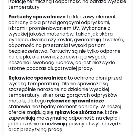
izolację termiczną i odporność na bardzo wysokie
temperatury.
Fartuchy spawalnicze
to kluczowy element
ochrony ciała przed gorącymi odpryskami,
iskrami i promieniowaniem UV. Wykonane z
wysokiej jakości materiałów, takich jak skóra
bydlęca, dwoina czy kevlar, gwarantują trwałość,
odporność na przetarcia i wysoki poziom
bezpieczeństwa. Fartuchy są nie tylko odporne
na ciepło, ale również zapewniają wygodę
noszenia i swobodę ruchów, co jest niezwykle
istotne podczas długotrwałej pracy.
Rękawice spawalnicze
to ochrona dłoni przed
wysoką temperaturą. Dłonie spawacza są
szczególnie narażone na działanie wysokiej
temperatury, iskier oraz gorących odprysków
metalu, dlatego
rękawice spawalnicze
stanowią niezbędny element ochrony. W naszej
ofercie znajdują się
rękawice skórzane
, które
zapewniają maksymalną odporność na ciepło i
jednocześnie umożliwiają pewny chwyt narzędzi
oraz precyzyjną pracę.