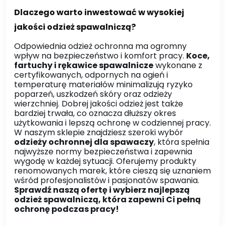
Dlaczego warto inwestować w wysokiej
jakości odzież spawalniczą?
Odpowiednia odzież ochronna ma ogromny
wpływ na bezpieczeństwo i komfort pracy.
Koce,
fartuchy i rękawice spawalnicze
wykonane z
certyfikowanych, odpornych na ogień i
temperaturę materiałów minimalizują ryzyko
poparzeń, uszkodzeń skóry oraz odzieży
wierzchniej. Dobrej jakości odzież jest także
bardziej trwała, co oznacza dłuższy okres
użytkowania i lepszą ochronę w codziennej pracy.
W naszym sklepie znajdziesz szeroki wybór
odzieży ochronnej dla spawaczy
, która spełnia
najwyższe normy bezpieczeństwa i zapewnia
wygodę w każdej sytuacji. Oferujemy produkty
renomowanych marek, które cieszą się uznaniem
wśród profesjonalistów i pasjonatów spawania.
Sprawdź naszą ofertę i wybierz najlepszą
odzież spawalniczą, która zapewni Ci pełną
ochronę podczas pracy!