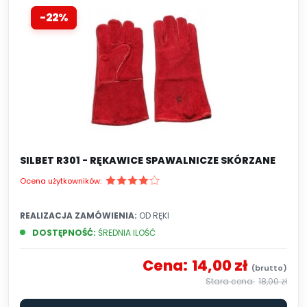
poziom ochrony i spełniają normy
-22%
bezpieczeństwa wymagane w branży
spawalniczej.
SILBET R301 - RĘKAWICE SPAWALNICZE SKÓRZANE
Ocena użytkowników:
REALIZACJA ZAMÓWIENIA:
OD RĘKI
DOSTĘPNOŚĆ:
ŚREDNIA ILOŚĆ
Cena:
14,00 zł
18,00 zł