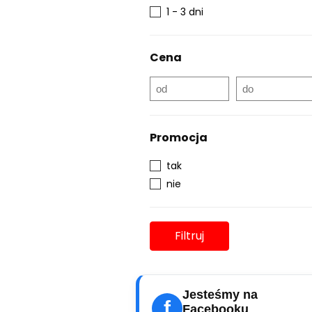
1 - 3 dni
Cena
Promocja
tak
nie
Filtruj
Jesteśmy na
f
Facebooku