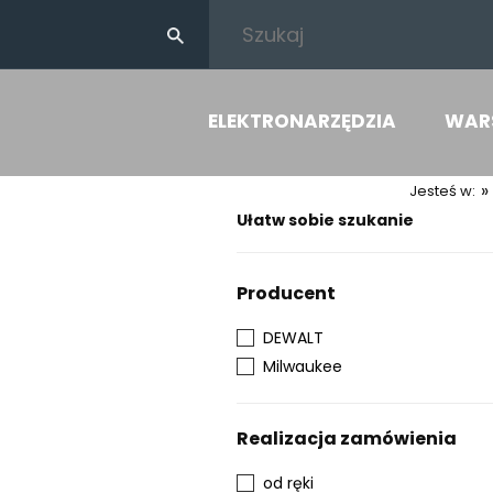
ELEKTRONARZĘDZIA
WAR
»
Jesteś w:
Ułatw sobie szukanie
Producent
DEWALT
Milwaukee
Realizacja zamówienia
od ręki