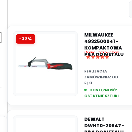
MILWAUKEE
-32%
4932500041 -
KOMPAKTOWA
Ocena użytkowników:
PIŁA DO METALU
REALIZACJA
ZAMÓWIENIA:
OD
RĘKI
DOSTĘPNOŚĆ:
OSTATNIE SZTUKI
DEWALT
DWHT0-20547 -