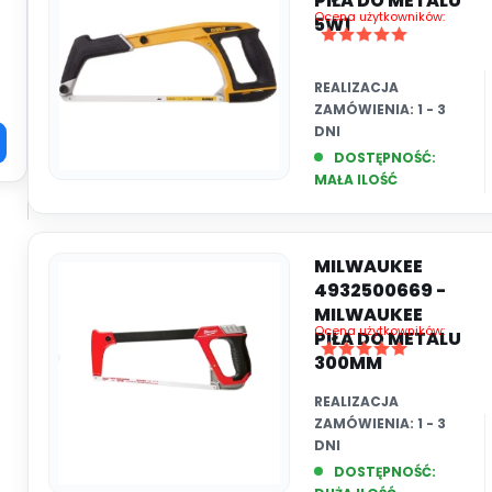
PIŁA DO METALU
Ocena użytkowników:
5W1
REALIZACJA
ZAMÓWIENIA:
1 - 3
DNI
DOSTĘPNOŚĆ:
MAŁA ILOŚĆ
MILWAUKEE
4932500669 -
MILWAUKEE
Ocena użytkowników:
PIŁA DO METALU
300MM
REALIZACJA
ZAMÓWIENIA:
1 - 3
DNI
DOSTĘPNOŚĆ: