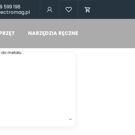
9 599 198
lectromag.pl
PRZĘT
NARZĘDZIA RĘCZNE
y do metalu