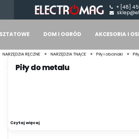
+ [48] 45
sklep@e
SZTATOWE
DOM I OGRÓD
AKCESORIA I OS
»
»
»
NARZĘDZIA RĘCZNE
NARZĘDZIA TNĄCE
Piły i obcinaki
Pił
Piły do metalu
Czytaj więcej