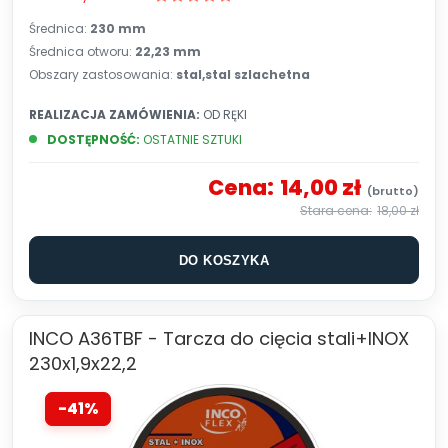
Średnica:
230 mm
Średnica otworu:
22,23 mm
Obszary zastosowania:
stal,stal szlachetna
REALIZACJA ZAMÓWIENIA:
OD RĘKI
DOSTĘPNOŚĆ:
OSTATNIE SZTUKI
Cena:
14,00 zł
18,00 zł
DO KOSZYKA
INCO A36TBF - Tarcza do cięcia stali+INOX
230x1,9x22,2
-41%