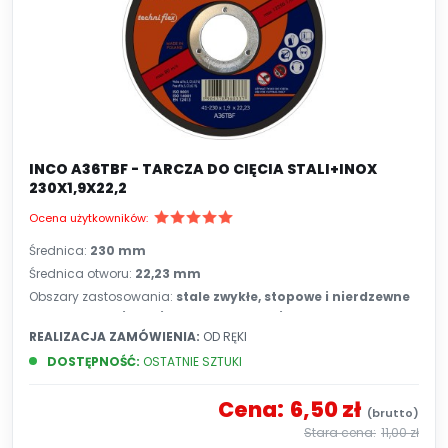
INCO A36TBF - TARCZA DO CIĘCIA STALI+INOX
230X1,9X22,2
Ocena użytkowników:
Średnica:
230 mm
Średnica otworu:
22,23 mm
Obszary zastosowania:
stale zwykłe, stopowe i nierdzewne
charakteryzujące się małym przekrojem
REALIZACJA ZAMÓWIENIA:
OD RĘKI
DOSTĘPNOŚĆ:
OSTATNIE SZTUKI
Cena:
6,50 zł
11,00 zł