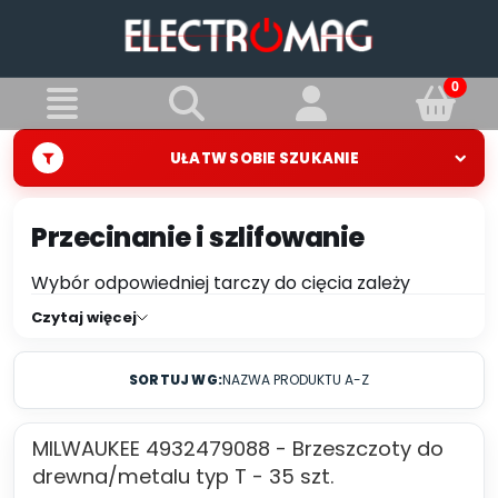
UŁATW SOBIE SZUKANIE
Przecinanie i szlifowanie
Wybór odpowiedniej tarczy do cięcia zależy
przede wszystkim od rodzaju materiału, który
Czytaj więcej
chcesz ciąć, a także od rodzaju narzędzia, na
którym będzie ona używana. Przed zakupem
SORTUJ WG:
NAZWA PRODUKTU A-Z
tarczy należy więc dokładnie zastanowić się, jakie
wymagania stawiamy przed nią, a także jakie
właściwości powinna posiadać. Tarcze do cięcia
MILWAUKEE 4932479088 - Brzeszczoty do
różnych materiałów różnią się między sobą
drewna/metalu typ T - 35 szt.
średnicą, grubością i rodzajem krawędzi tnącej. W