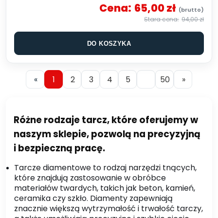
Cena:
65,00 zł
94,00 zł
DO KOSZYKA
«
1
2
3
4
5
50
»
R
ó
żne rodzaje tarcz, kt
ó
re oferujemy w
naszym sklepie, pozwolą na precyzyjną
i bezpieczną pracę.
Tarcze diamentowe to rodzaj narzędzi tnących,
które znajdują zastosowanie w obróbce
materiałów twardych, takich jak beton, kamień,
ceramika czy szkło. Diamenty zapewniają
znacznie większą wytrzymałość i trwałość tarczy,