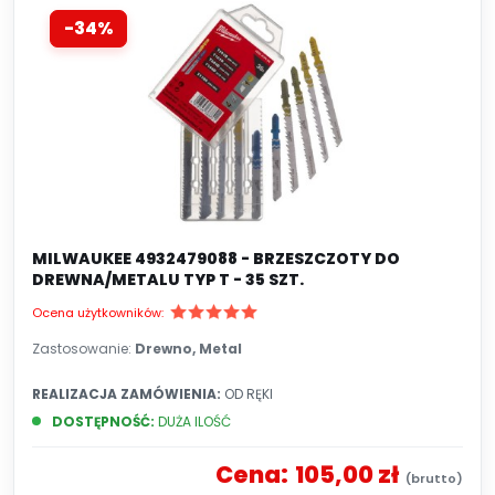
naszym sklepie masz ogromny wybór różnego
-34%
rodzaju tarcz, które będą spełniać Twoje
potrzeby. W ofercie mamy najlepsze marki na
świecie m.in Makita, Evolution, Milwaukee, Inco czy
Dedra. Tarcze z naszego sklepu internetowego
zapewnią komfort i skuteczność wykonywanych
prac.
MILWAUKEE 4932479088 - BRZESZCZOTY DO
DREWNA/METALU TYP T - 35 SZT.
Ocena użytkowników:
Zastosowanie:
Drewno, Metal
REALIZACJA ZAMÓWIENIA:
OD RĘKI
DOSTĘPNOŚĆ:
DUŻA ILOŚĆ
Cena:
105,00 zł