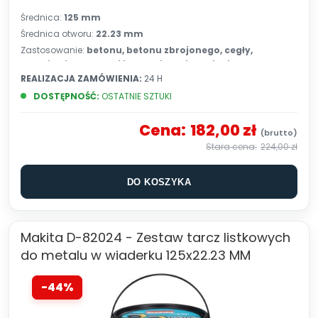
Średnica:
125 mm
Średnica otworu:
22.23 mm
Zastosowanie:
betonu, betonu zbrojonego, cegły,
dachówki betonowej i ceramicznej, wapienia
REALIZACJA ZAMÓWIENIA:
24 H
DOSTĘPNOŚĆ:
OSTATNIE SZTUKI
Cena:
182,00 zł
224,00 zł
DO KOSZYKA
Makita D-82024 - Zestaw tarcz listkowych
do metalu w wiaderku 125x22.23 MM
-44%