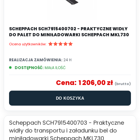
SCHEPPACH SCH7915400702 - PRAKTYCZNE WIDŁY
DO PALET DO MINIŁADOWARKI SCHEPPACH MKL730
Ocena użytkowników:
REALIZACJA ZAMÓWIENIA:
24 H
DOSTĘPNOŚĆ:
MAŁA ILOŚĆ
Cena:
1 206,00 zł
DO KOSZYKA
Scheppach SCH7915400703 - Praktyczne
widły do transportu i załadunku bel do
miniładowarki Scheppach MKL730