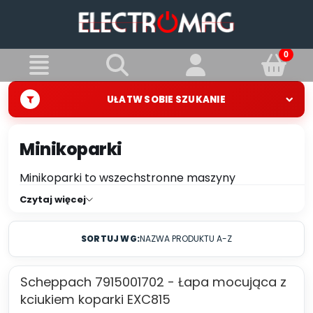
UŁATW SOBIE SZUKANIE
Minikoparki
Minikoparki to wszechstronne maszyny
budowlane, które doskonale sprawdzają się
Czytaj więcej
podczas prac ziemnych w miejscach o
ograniczonej przestrzeni. Dzięki kompaktowej
SORTUJ WG:
NAZWA PRODUKTU A-Z
konstrukcji i dużej zwrotności umożliwiają
precyzyjne wykonywanie wykopów, niwelacji
terenu oraz prac instalacyjnych. To idealne
Scheppach 7915001702 - Łapa mocująca z
rozwiązanie zarówno dla firm budowlanych, jak i
kciukiem koparki EXC815
użytkowników prywatnych realizujących prace