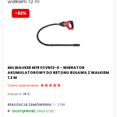
wałkiem 1.2 m
pomaga zmniejszyć ryzyko powstawania pęknięć
i nierówności na powierzchniach
-32%
betonowych. Buława wibracyjna rotary jest
zwykle wyposażona w regulację prędkości
obrotowej walca oraz możliwość kontrolowania
głębokości penetracji w betonie. Buławy
wibracyjne rotary są ważnym narzędziem w
przemyśle budowlanym, pomagającym osiągnąć
wydajne i trwałe rezultaty w pracach związanych
z betonem i innymi podobnymi materiałami.
MILWAUKEE M18 FCVN12-0 - WIBRATOR
AKUMULATOROWY DO BETONU BUŁAWA Z WAŁKIEM
1.2 M
Ocena użytkowników:
Napięcie:
18 V,
REALIZACJA ZAMÓWIENIA:
1 - 3 DNI
DOSTĘPNOŚĆ:
MAŁA ILOŚĆ