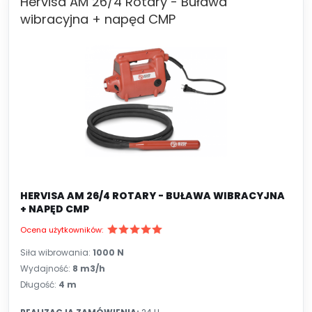
Hervisa AM 26/4 Rotary - Buława
wibracyjna + napęd CMP
HERVISA AM 26/4 ROTARY - BUŁAWA WIBRACYJNA
+ NAPĘD CMP
Ocena użytkowników:
Siła wibrowania:
1000 N
Wydajność:
8 m3/h
Długość:
4 m