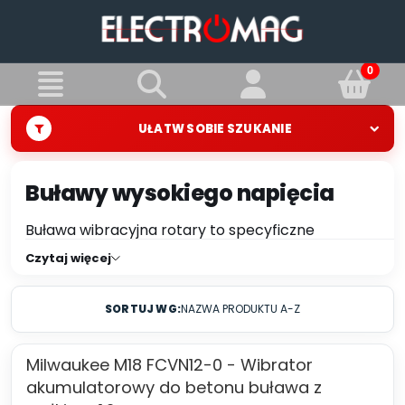
UŁATW SOBIE SZUKANIE
Buławy wysokiego napięcia
Buława wibracyjna rotary to specyficzne
narzędzie budowlane, które łączy w sobie funkcje
Czytaj więcej
buławki wibracyjnej i narzędzia obrotowego
(rotacyjnego). Jest to narzędzie stosowane w
SORTUJ WG:
NAZWA PRODUKTU A-Z
budownictwie, szczególnie przy pracach
związanych z zagęszczaniem i wygładzaniem
betonu na placach budowy, chodnikach, drogach
Milwaukee M18 FCVN12-0 - Wibrator
i innych powierzchniach. Dzięki precyzyjnemu
akumulatorowy do betonu buława z
zagęszczaniu betonu buława wibracyjna rotary