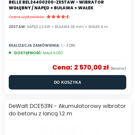
BELLE BEL24400200-ZESTAW - WIBRATOR
WGŁĘBNY / NAPĘD + BUŁAWA + WAŁEK
Ocena użytkowników:
ZESTAW:
NAPĘD 2,3 KW + BUŁAWA 36 mm + WAŁEK 4 m
REALIZACJA ZAMÓWIENIA:
1 - 3 DNI
DOSTĘPNOŚĆ:
MAŁA ILOŚĆ
Cena:
2 570,00 zł
DO KOSZYKA
DeWalt DCE531N - Akumulatorowy wibrator
do betonu z lancą 1.2 m