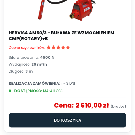
HERVISA AM50/3 - BUŁAWA ZE WZMOCNIENIEM
CMP(ROTARY)+B
Ocena użytkowników:
Siła wibrowania:
4500 N
Wydajność:
29 m³/h
Długość:
3 m
REALIZACJA ZAMÓWIENIA:
1 - 3 DNI
DOSTĘPNOŚĆ:
MAŁA ILOŚĆ
Cena:
2 610,00 zł
DO KOSZYKA