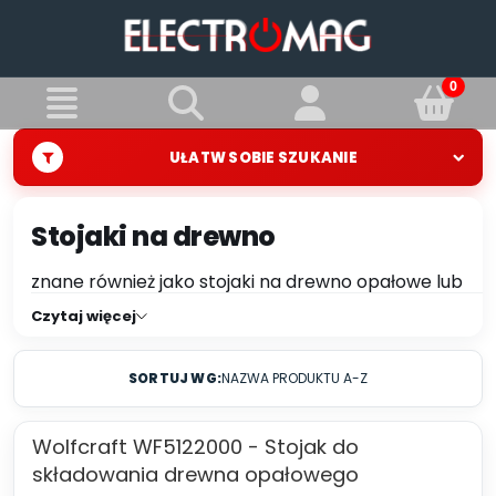
UŁATW SOBIE SZUKANIE
Stojaki na drewno
znane również jako stojaki na drewno opałowe lub
stojaki na drewno do kominków, są to konstrukcje
Czytaj więcej
lub meble służące do przechowywania drewna
opałowego, takiego jak drewno kominkowe czy
SORTUJ WG:
NAZWA PRODUKTU A-Z
opał do pieca. Stojaki na drewno pomagają
utrzymać drewno w porządku, zabezpieczają je
przed wilgocią i ułatwiają dostęp do opału w
Wolfcraft WF5122000 - Stojak do
sezonie grzewczym. Istnieje wiele różnych
składowania drewna opałowego
rodzajów stojaków na drewno, w zależności od