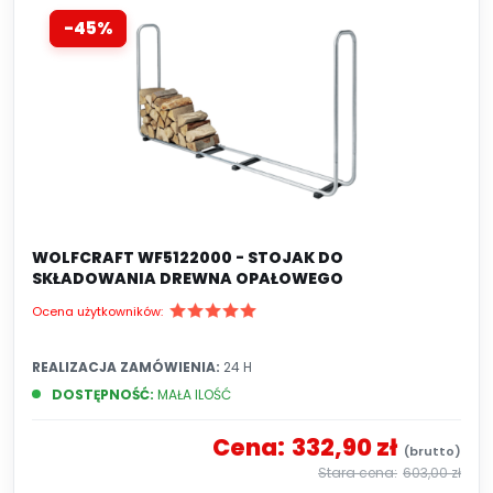
potrzeb i preferencji użytkownika.
-45%
WOLFCRAFT WF5122000 - STOJAK DO
SKŁADOWANIA DREWNA OPAŁOWEGO
Ocena użytkowników:
REALIZACJA ZAMÓWIENIA:
24 H
DOSTĘPNOŚĆ:
MAŁA ILOŚĆ
Cena:
332,90 zł
603,00 zł