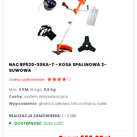
NAC BP520-30KA-T - KOSA SPALINOWA 2-
SUWOWA
Ocena użytkowników:
Moc:
3 KM
, Waga:
8,6 kg
Cechy:
system antywibracyjny
Wyposażenie:
głowica żyłkowa, tarcza tnąca, szelki
REALIZACJA ZAMÓWIENIA:
1 - 3 DNI
DOSTĘPNOŚĆ:
DUŻA ILOŚĆ