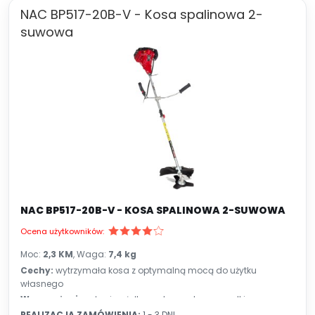
NAC BP517-20B-V - Kosa spalinowa 2-
suwowa
NAC BP517-20B-V - KOSA SPALINOWA 2-SUWOWA
Ocena użytkowników:
Moc:
2,3 KM
, Waga:
7,4 kg
Cechy:
wytrzymała kosa z optymalną mocą do użytku
własnego
Wyposażenie:
głowica żyłkowa, tarcza tnąca, szelki
REALIZACJA ZAMÓWIENIA:
1 - 3 DNI