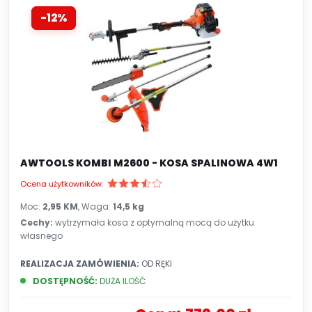
poradzi sobie z wysoką trawą, zaroślami czy
-12%
nawet drobnymi krzewami – kosa spalinowa
będzie najlepszym wyborem. Największą zaletą
kos spalinowych jest ich
pełna niezależność od
źródła zasilania
. Brak kabla pozwala swobodnie
pracować na dużych powierzchniach, w trudno
dostępnych miejscach i z dala od domu. Czym się
kierować podczas zakupu kosy spalinowej
przeczytaj w tym
artykule
AWTOOLS KOMBI M2600 - KOSA SPALINOWA 4W1
Ocena użytkowników:
Moc:
2,95 KM
, Waga:
14,5 kg
Cechy:
wytrzymała kosa z optymalną mocą do użytku
własnego
REALIZACJA ZAMÓWIENIA:
OD RĘKI
DOSTĘPNOŚĆ:
DUŻA ILOŚĆ