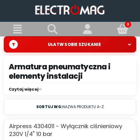
UŁATW SOBIE SZUKANIE
Armatura pneumatyczna i
elementy instalacji
reduktor ciśnienia lub zawór redukcyjny, to
Czytaj więcej
akcesorium pneumatyczne wykorzystywane w
instalacjach pneumatycznych do kontroli
SORTUJ WG:
NAZWA PRODUKTU A-Z
ciśnienia powietrza. Głównym zadaniem
reduktora jest obniżanie ciśnienia sprężonego
Airpress 4304011 - Wyłącznik ciśnieniowy
powietrza do poziomu wymaganego w danej
230V 1/4" 10 bar
aplikacji. Reduktory pneumatyczne są używane