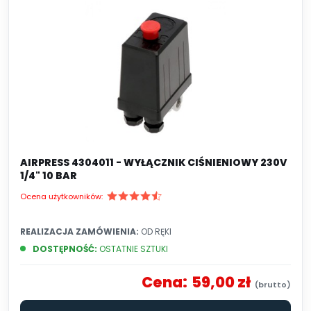
do ochrony urządzeń i narzędzi pneumatycznych
przed nadmiernym ciśnieniem, co może
prowadzić do uszkodzeń lub awarii. Reduktory
pneumatyczne są ważnym elementem w
systemach pneumatycznych i gwarantują
kontrolę ciśnienia powietrza, co jest kluczowe w
wielu aplikacjach przemysłowych,
laboratoryjnych i innych dziedzinach.
AIRPRESS 4304011 - WYŁĄCZNIK CIŚNIENIOWY 230V
1/4" 10 BAR
Ocena użytkowników:
REALIZACJA ZAMÓWIENIA:
OD RĘKI
DOSTĘPNOŚĆ:
OSTATNIE SZTUKI
Cena:
59,00 zł