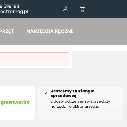
9 599 198
lectromag.pl
PRZĘT
NARZĘDZIA RĘCZNE
Jesteśmy zaufanym
✓
sprzedawcą
z doświadczeniem w sprzedaży
narzędzi i elektronarzędzi.