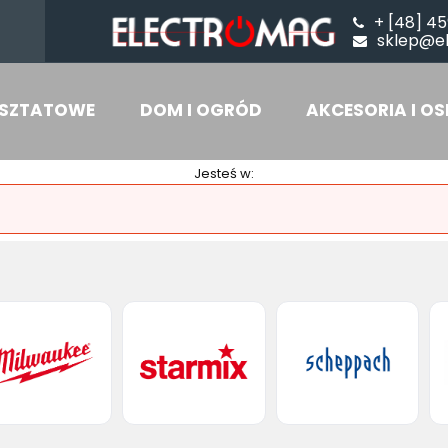
+ [48] 45
sklep@e
SZTATOWE
DOM I OGRÓD
AKCESORIA I OS
Jesteś w: