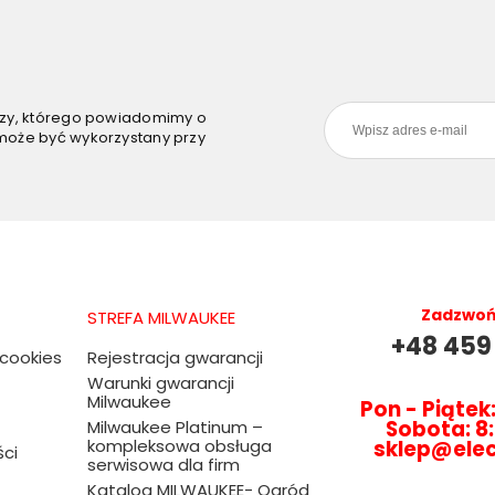
szy, którego powiadomimy o
może być wykorzystany przy
Zadzwoń 
STREFA MILWAUKEE
+48 459
 cookies
Rejestracja gwarancji
Warunki gwarancji
Milwaukee
Pon - Piątek:
Sobota: 8:
Milwaukee Platinum –
kompleksowa obsługa
sklep@ele
ści
serwisowa dla firm
Katalog MILWAUKEE- Ogród