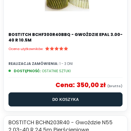
BOSTITCH BCHF300R40BBQ - GWOŹDZIE EPAL 3.00-
40 R 10.5M
Ocena użytkowników:
REALIZACJA ZAMÓWIENIA:
1 - 3 DNI
DOSTĘPNOŚĆ:
OSTATNIE SZTUKI
Cena:
350,00 zł
DO KOSZYKA
BOSTITCH BCHN203R40 - Gwoździe N55
2,03-40 R 24,5m Pierścieniowe