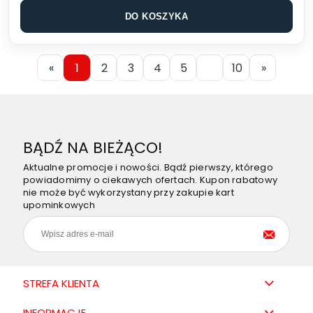
DO KOSZYKA
«
1
2
3
4
5
10
»
BĄDŹ NA BIEŻĄCO!
Aktualne promocje i nowości. Bądź pierwszy, którego
powiadomimy o ciekawych ofertach. Kupon rabatowy
nie może być wykorzystany przy zakupie kart
upominkowych
STREFA KLIENTA
INFORMACJE