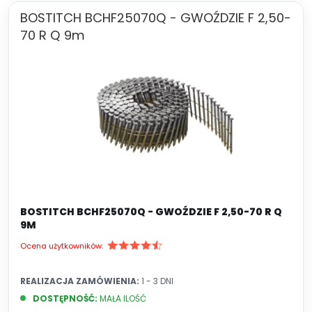
BOSTITCH BCHF25070Q - GWOŹDZIE F 2,50-
70 R Q 9m
BOSTITCH BCHF25070Q - GWOŹDZIE F 2,50-70 R Q
9M
Ocena użytkowników:
REALIZACJA ZAMÓWIENIA:
1 - 3 DNI
DOSTĘPNOŚĆ:
MAŁA ILOŚĆ