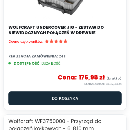
WOLFCRAFT UNDERCOVER JIG - ZESTAW DO
NIEWIDOCZNYCH POŁĄCZEŃ W DREWNIE
Ocena użytkowników:
REALIZACJA ZAMÓWIENIA:
24 H
DOSTĘPNOŚĆ:
DUŻA ILOŚĆ
Cena:
176,98 zł
385,00 zł
DO KOSZYKA
Wolfcraft WF3750000 - Przyrząd do
połączeń kołkowych - 6. 8.10 mm