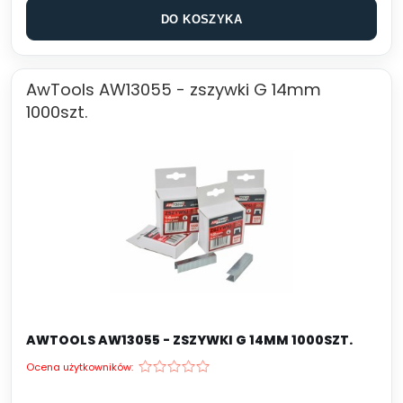
DO KOSZYKA
AwTools AW13055 - zszywki G 14mm
1000szt.
AWTOOLS AW13055 - ZSZYWKI G 14MM 1000SZT.
Ocena użytkowników: