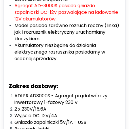
Agregat AD-3000S posiada gniazdo
zapalniczki DC-12V pozwalające na ładowanie
12V akumulatorów.
Model posiada zarówno rozruch ręczny (linka)
jak i rozrusznik elektryczny uruchamiany
kluczykiem.
Akumulatory niezbędne do działania
elektrycznego rozrusznika posiadamy w
osobnej sprzedaży.
Zakres dostawy:
ADLER AD3000S - Agregat prądotwórczy
inwertorowy 1-fazowy 230 V
2 x 230V/15,6A
Wyjścia DC: 12V/4A
Gniazdo zapalniczki 5V/1A - USB
Przewody żabki