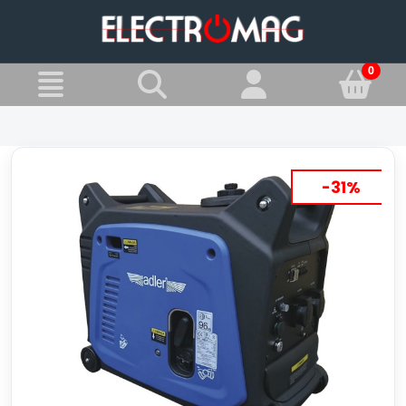
»
Jesteś w:
AGREGATY PRĄDOTWÓRCZE
-31%