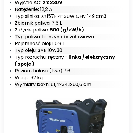
Wyjście AC:
2 x 230V
Natężenie: 12,2 A
Typ silnika: XY157F 4-SUW OHV 149 cm3
Zbiornik paliwa: 7,5 L
Zużycie paliwa:
500 (g/kW/h)
Typ paliwa: benzyna bezołowiowa
Pojemność oleju: 0,9 L
Typ oleju: SAE 10W30
Typ rozruchu: ręczny -
linka / elektryczny
(opcja)
Poziom hałasu (Lwa): 96
Waga: 32 kg
Wymiary lxdxh: 61,4x34,1x50,6 cm