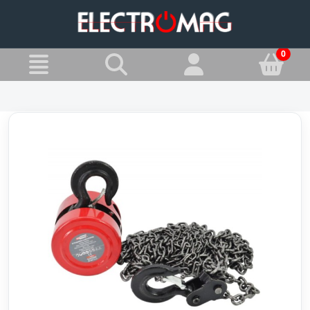
»
Jesteś w:
Wciągarki linowe