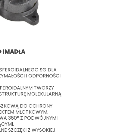
 IMADŁA
 SFEROIDALNEGO SG DLA
YMAŁOŚCI I ODPORNOŚCI
 SFEROIDALNYM TWORZY
Ą STRUKTURĘ MOLEKULARNĄ
OSZKOWĄ DO OCHRONY
FEKTEM MŁOTKOWYM.
A 360° Z PODWÓJNYMI
CYMI.
E SZCZĘKI Z WYSOKIEJ