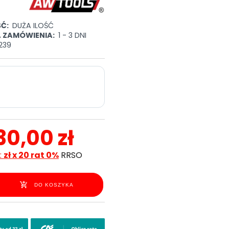
Ć:
DUŻA ILOŚĆ
A ZAMÓWIENIA:
1 - 3 DNI
239
30,00 zł
:
zł x 20 rat 0%
RRSO
DO KOSZYKA