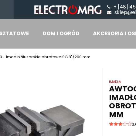
+ [48] 45
sklep@e
SZTATOWE
DOM I OGRÓD
AKCESORIA I OS
 - Imadło ślusarskie obrotowe SG 8"/200 mm
IMADŁA
AWTOO
IMADŁ
OBROT
MM
3.