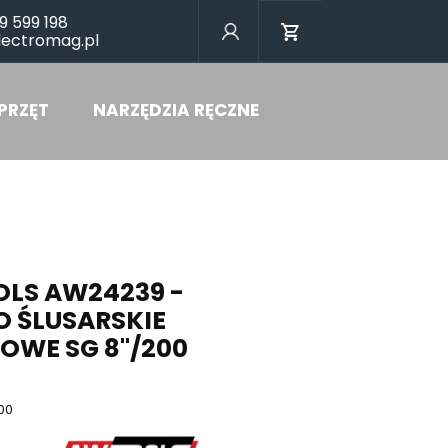
9 599 198
lectromag.pl
PRZĘT
NARZĘDZIA RĘCZNE
LS AW24239 -
O ŚLUSARSKIE
OWE SG 8"/200
00