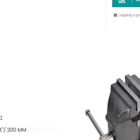
zapytaj o p
E
:
''/ 200 MM