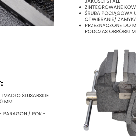
JAKOŚCI STALI.
ZINTEGROWANE KOW
ŚRUBA POCIĄGOWA U
OTWIERANIE/ ZAMYKA
PRZEZNACZONE DO 
PODCZAS OBRÓBKI M
:
 IMADŁO ŚLUSARSKIE
00 MM
I
- PARAGON / ROK -