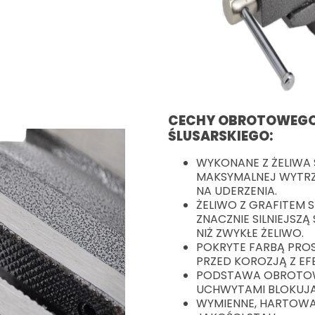
CECHY OBROTOWEGO
ŚLUSARSKIEGO
:
WYKONANE Z ŻELIWA
MAKSYMALNEJ WYTRZ
NA UDERZENIA.
ŻELIWO Z GRAFITEM
ZNACZNIE SILNIEJSZ
NIŻ ZWYKŁE ŻELIWO.
POKRYTE FARBĄ PR
PRZED KOROZJĄ Z E
PODSTAWA OBROTOW
UCHWYTAMI BLOKUJĄ
WYMIENNE, HARTOWAN