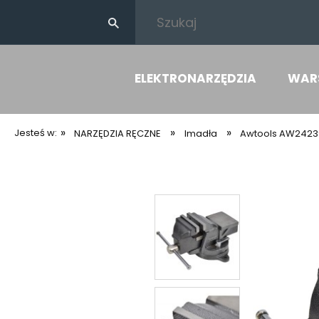
ELEKTRONARZĘDZIA
WAR
»
»
»
Jesteś w:
NARZĘDZIA RĘCZNE
Imadła
Awtools AW24239