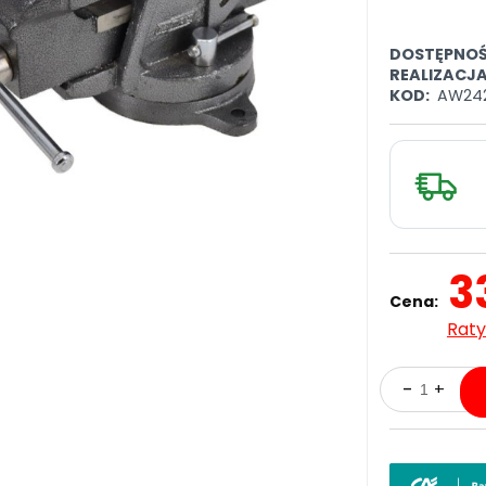
DOSTĘPNOŚ
REALIZACJ
KOD:
AW24
3
Cena:
Raty