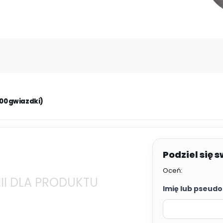
.00 gwiazdki)
Oceń:
II DLA PRODUKTU
Imię lub pseudo