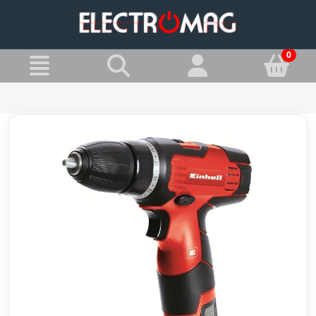
»
Jesteś w:
Wiertarko-wkrętarki