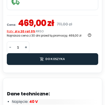
469,00 zł
711,00 zł
Cena:
Raty:
zł x 20 rat 0%
RRSO
Najniższa cena z 30 dni przed tą promocją:
469,00 zł
DO KOSZYKA
Dane techniczne:
Napięcie:
40 V