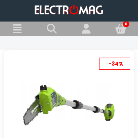
»
Jesteś w:
Pilarki łańcuchowe
-34%