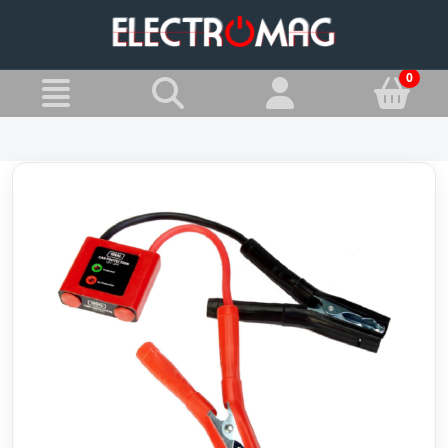
»
Jesteś w:
Eliminatory przepięć