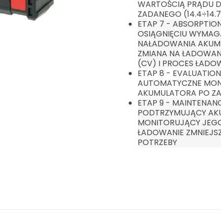
WARTOŚCIĄ PRĄDU D
ZADANEGO (14.4÷14.7
ETAP 7 - ABSORPTIO
OSIĄGNIĘCIU WYMAG
NAŁADOWANIA AKUMU
ZMIANA NA ŁADOWANI
(CV) I PROCES ŁADOW
ETAP 8 - EVALUATIO
AUTOMATYCZNE MON
AKUMULATORA PO Z
ETAP 9 - MAINTENAN
PODTRZYMUJĄCY AKU
MONITORUJĄCY JEGO
ŁADOWANIE ZMNIEJS
POTRZEBY