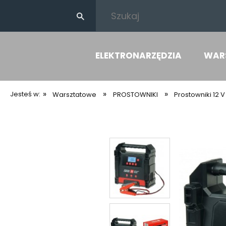
ELEKTRONARZĘDZIA
WAR
»
»
»
Jesteś w:
Warsztatowe
PROSTOWNIKI
Prostowniki 12 V