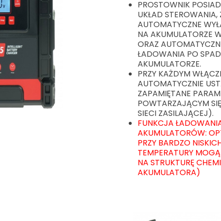
PROSTOWNIK POSIA
UKŁAD STEROWANIA,
AUTOMATYCZNE WYŁĄ
NA AKUMULATORZE 
ORAZ AUTOMATYCZN
ŁADOWANIA PO SPADK
AKUMULATORZE.
PRZY KAŻDYM WŁĄCZ
AUTOMATYCZNIE UST
ZAPAMIĘTANE PARAM
POWTARZAJĄCYM SIĘ 
SIECI ZASILAJĄCEJ).
FUNKCJA ŁADOWANIA
AKUMULATORÓW: OP
PRZY BARDZO NISKIC
TEMPERATURY MOGĄ 
NA STRUKTURĘ CHEM
AKUMULATORA)