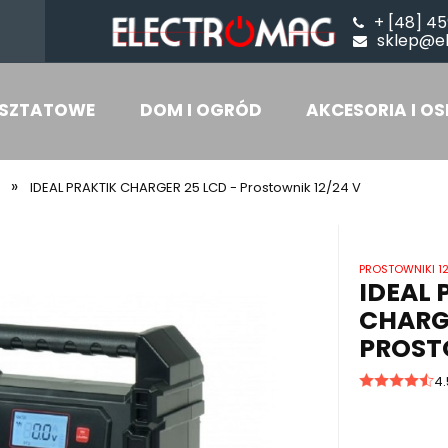
+ [48] 45
sklep@e
SZTATOWE
DOM I OGRÓD
AKCESORIA I OS
»
IDEAL PRAKTIK CHARGER 25 LCD - Prostownik 12/24 V
PROSTOWNIKI 12
IDEAL 
CHARGE
PROST
4.