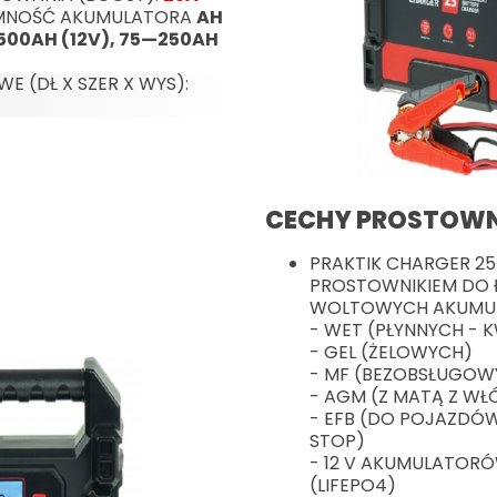
MNOŚĆ AKUMULATORA
AH
—500AH (12V), 75—250AH
 (DŁ X SZER X WYS):
CECHY PROSTOWN
PRAKTIK CHARGER 25
PROSTOWNIKIEM DO Ł
WOLTOWYCH AKUMU
- WET (PŁYNNYCH -
- GEL (ŻELOWYCH)
- MF (BEZOBSŁUGOW
- AGM (Z MATĄ Z W
- EFB (DO POJAZDÓW
STOP)
- 12 V AKUMULATORÓ
(LIFEPO4)