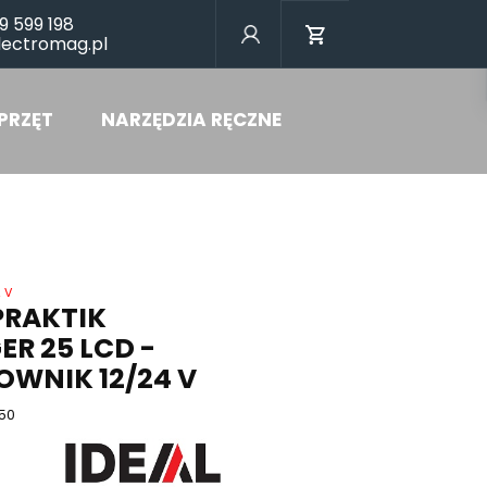
9 599 198
lectromag.pl
PRZĘT
NARZĘDZIA RĘCZNE
 V
PRAKTIK
R 25 LCD -
OWNIK 12/24 V
50