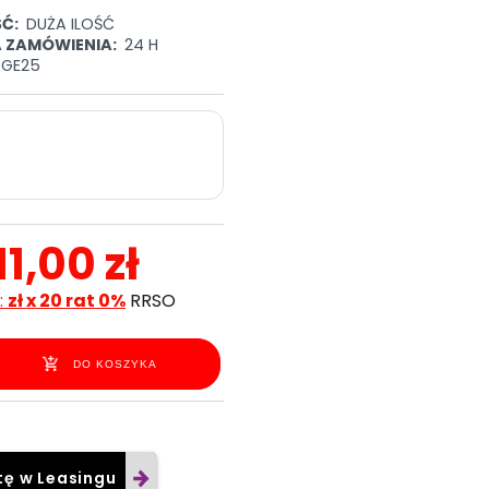
Ć:
DUŻA ILOŚĆ
A ZAMÓWIENIA:
24 H
RGE25
11,00 zł
:
zł x 20 rat 0%
RRSO
DO KOSZYKA
tę w Leasingu