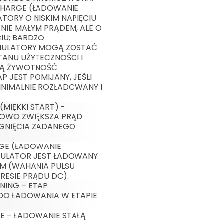
CHARGE (ŁADOWANIE
TORY O NISKIM NAPIĘCIU
IE MAŁYM PRĄDEM, ALE O
IU; BARDZO
ULATORY MOGĄ ZOSTAĆ
ANU UŻYTECZNOŚCI I
ZĄ ŻYWOTNOŚĆ
 JEST POMIJANY, JEŚLI
INIMALNIE ROZŁADOWANY I
(MIĘKKI START) -
OWO ZWIĘKSZA PRĄD
GNIĘCIA ZADANEGO
RGE (ŁADOWANIE
MULATOR JEST ŁADOWANY
M (WAHANIA PULSU
RESIE PRĄDU DC).
NING – ETAP
O ŁADOWANIA W ETAPIE
GE – ŁADOWANIE STAŁĄ