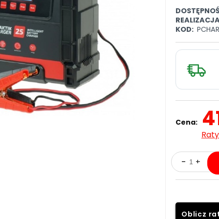
DOSTĘPNOŚ
REALIZACJ
KOD:
PCHA
4
Cena:
Raty
Oblicz ra