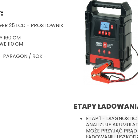
:
GER 25 LCD - PROSTOWNIK
Y 160 CM
E 110 CM
I
- PARAGON / ROK -
ETAPY ŁADOWANI
ETAP 1 - DIAGNOSTIC
ANALIZUJE AKUMULAT
MOŻE PRZYJĄĆ PRĄD
ŁADOWANIU USZKOD