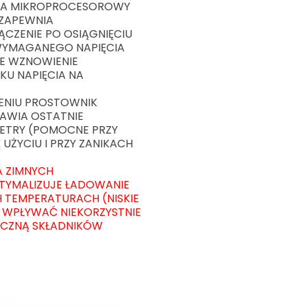
DA MIKROPROCESOROWY
 ZAPEWNIA
CZENIE PO OSIĄGNIĘCIU
WYMAGANEGO NAPIĘCIA
E WZNOWIENIE
U NAPIĘCIA NA
ENIU PROSTOWNIK
AWIA OSTATNIE
ETRY (POMOCNE PRZY
UŻYCIU I PRZY ZANIKACH
 ZIMNYCH
TYMALIZUJE ŁADOWANIE
H TEMPERATURACH (NISKIE
WPŁYWAĆ NIEKORZYSTNIE
ICZNĄ SKŁADNIKÓW