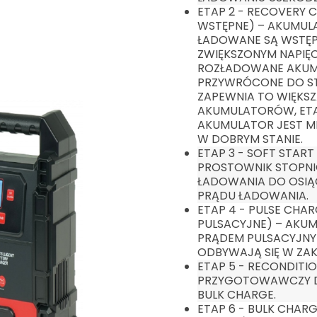
ETAP 2 - RECOVERY 
WSTĘPNE) – AKUMULA
ŁADOWANE SĄ WSTĘPN
ZWIĘKSZONYM NAPIĘC
ROZŁADOWANE AKUM
PRZYWRÓCONE DO ST
ZAPEWNIA TO WIĘKS
AKUMULATORÓW, ETAP
AKUMULATOR JEST M
W DOBRYM STANIE.
ETAP 3 - SOFT START 
PROSTOWNIK STOPNI
ŁADOWANIA DO OSIĄ
PRĄDU ŁADOWANIA.
ETAP 4 - PULSE CHA
PULSACYJNE) – AKU
PRĄDEM PULSACYJNY
ODBYWAJĄ SIĘ W ZAK
ETAP 5 - RECONDITIO
PRZYGOTOWAWCZY D
BULK CHARGE.
ETAP 6 - BULK CHAR