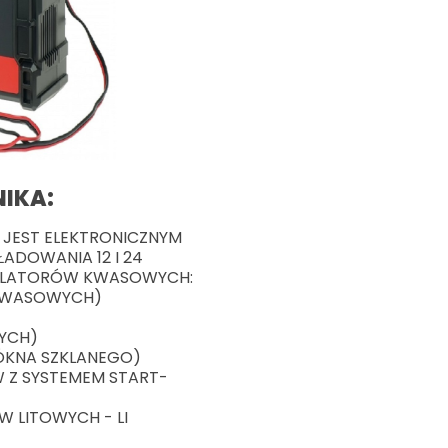
IKA:
 JEST ELEKTRONICZNYM
ADOWANIA 12 I 24
LATORÓW KWASOWYCH:
 KWASOWYCH)
YCH)
ŁÓKNA SZKLANEGO)
 Z SYSTEMEM START-
W LITOWYCH - LI