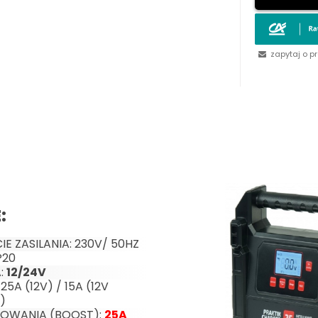
zapytaj o p
:
E ZASILANIA: 230V/ 50HZ
P20
:
12/24V
5A (12V) / 15A (12V
V)
DOWANIA (BOOST):
25A