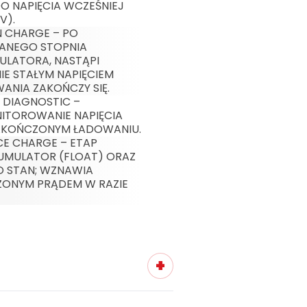
O NAPIĘCIA WCZEŚNIEJ
V).
N CHARGE – PO
ANEGO STOPNIA
LATORA, NASTĄPI
E STAŁYM NAPIĘCIEM
ANIA ZAKOŃCZY SIĘ.
N DIAGNOSTIC –
ITOROWANIE NAPIĘCIA
AKOŃCZONYM ŁADOWANIU.
CE CHARGE – ETAP
MULATOR (FLOAT) ORAZ
 STAN; WZNAWIA
ZONYM PRĄDEM W RAZIE