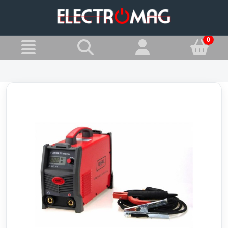
»
Jesteś w:
Spawarki inwertorowe MMA