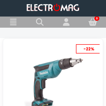
»
Jesteś w:
Wkrętarki do regipsu
-22%