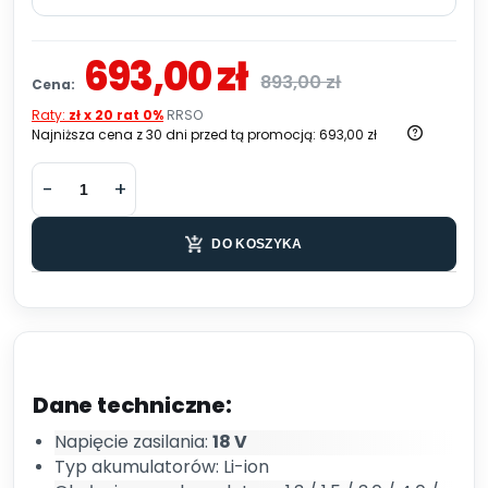
693,00 zł
893,00 zł
Cena:
Raty:
zł x 20 rat 0%
RRSO
Najniższa cena z 30 dni przed tą promocją:
693,00 zł
DO KOSZYKA
Dane techniczne:
Napięcie zasilania:
18 V
Typ akumulatorów: Li-ion