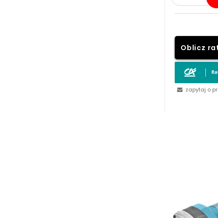
Oblicz ra
zapytaj o p