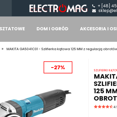
+ [48] 45
sklep@e
SZTATOWE
DOM I OGRÓD
AKCESORIA I OS
»
MAKITA GA5041C01 - Szlifierka kątowa 125 MM z regulacją obrotó
-27%
SZLIFIERKI KĄT
MAKITA
SZLIF
125 MM
OBRO
4.