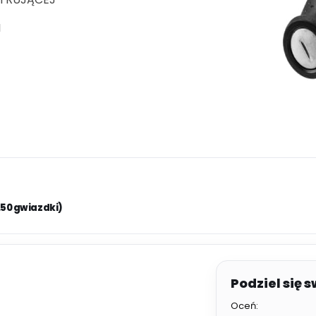
I
.50 gwiazdki)
Oceń: