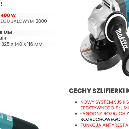
:
1400 W
IEGU JAŁOWYM: 2800 -
25 MM
M14
 325 X 140 X 116 MM
CECHY SZLIFIERKI
NOWY SYSTEM SJS II
EFEKTYWNEGO TŁUMI
ŁAGODNY ROZRUCH
Z
ROZRUCHOWEGO
FUNKCJA ANTYRESTA