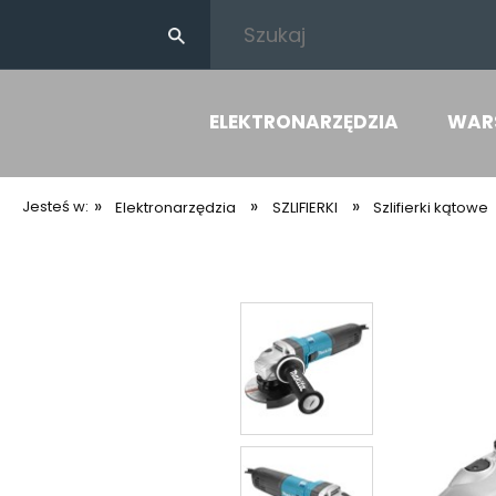
ELEKTRONARZĘDZIA
WAR
»
»
»
Jesteś w:
Elektronarzędzia
SZLIFIERKI
Szlifierki kątowe