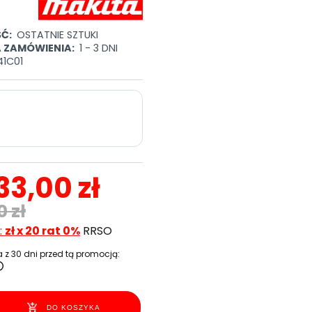
Ć:
OSTATNIE SZTUKI
A ZAMÓWIENIA:
1 - 3 DNI
1C01
33,00 zł
0 zł
:
zł x 20 rat 0%
RRSO
 z 30 dni przed tą promocją:
DO KOSZYKA