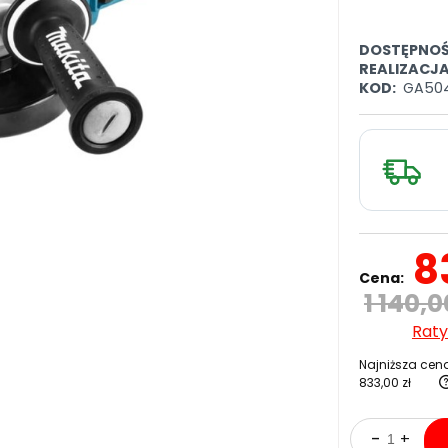
DOSTĘPNOŚ
REALIZACJ
KOD:
GA504
8
Cena:
1 140,0
Raty
Najniższa cena
833,00 zł