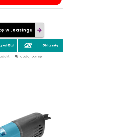
tę w Leasingu
rodukt
dodaj opinię