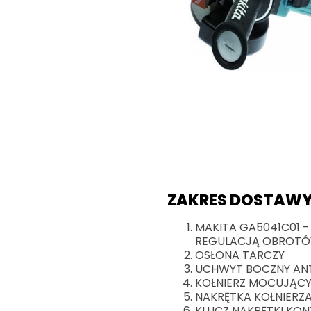
ZAKRES DOSTAWY
MAKITA GA5041C01 -
REGULACJĄ OBROT
OSŁONA TARCZY
UCHWYT BOCZNY AN
KOŁNIERZ MOCUJĄC
NAKRĘTKA KOŁNIERZ
KLUCZ NAKRĘTKI KO