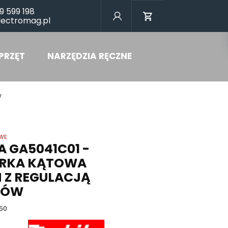
9 599 198
lectromag.pl
PRZĘT
NARZĘDZIA RĘCZNE
w
OWE
 GA5041C01 -
IERKA KĄTOWA
 Z REGULACJĄ
TÓW
50