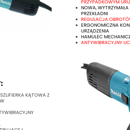
PRZYPADKOWYM URU
NOWA, WYTRZYMAŁA
PRZEKŁADNI
REGULACJA OBROT
ERGONOMICZNA KON
URZĄDZENIA
HAMULEC MECHANIC
ANTYWIBRACYJNY U
:
 SZLIFIERKA KĄTOWA Z
ÓW
TYWIBRACYJNY
Y
A
NTRUJĄCEJ