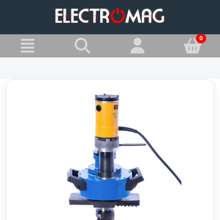
»
Jesteś w:
Przecinarki do rur