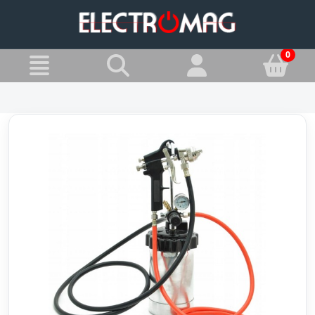
»
Jesteś w:
Zestawy malarskie