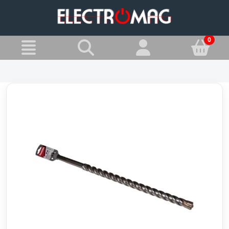
»
Jesteś w:
Wiertła