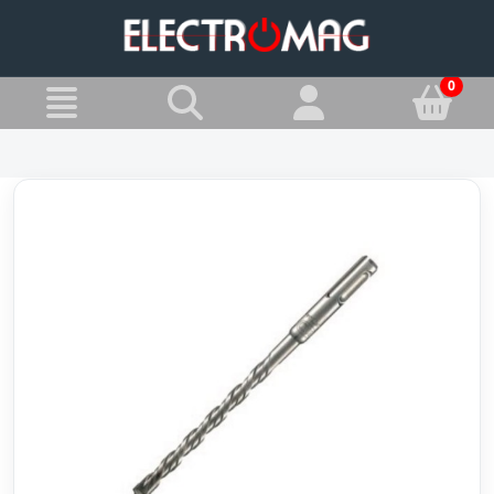
»
Jesteś w:
Wiertła