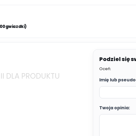
.00 gwiazdki)
Oceń:
II DLA PRODUKTU
Imię lub pseudo
Twoja opinia: