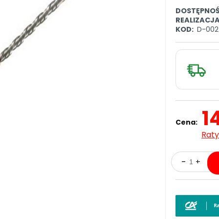
DOSTĘPNOŚ
REALIZACJ
KOD:
D-002
1
Cena:
Raty