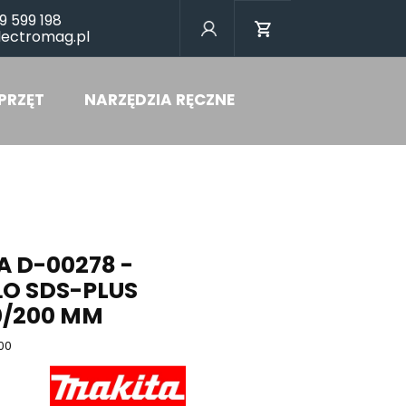
9 599 198
lectromag.pl
PRZĘT
NARZĘDZIA RĘCZNE
 D-00278 -
ŁO SDS-PLUS
0/200 MM
00