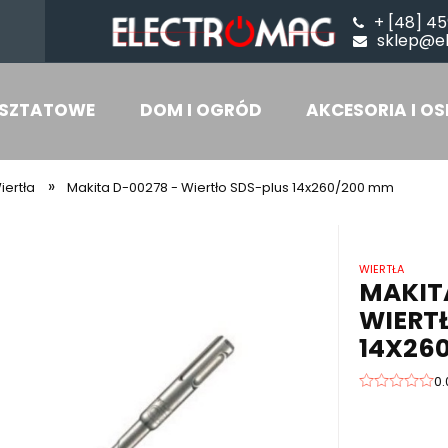
+ [48] 45
sklep@e
SZTATOWE
DOM I OGRÓD
AKCESORIA I OS
»
iertła
Makita D-00278 - Wiertło SDS-plus 14x260/200 mm
WIERTŁA
MAKITA
WIERT
14X26
0.