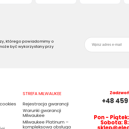
szy, którego powiadomimy o
może być wykorzystany przy
Zadzwoń 
STREFA MILWAUKEE
+48 459
 cookies
Rejestracja gwarancji
Warunki gwarancji
Milwaukee
Pon - Piątek:
Sobota: 8:
Milwaukee Platinum –
kompleksowa obsługa
sklep@ele
ści