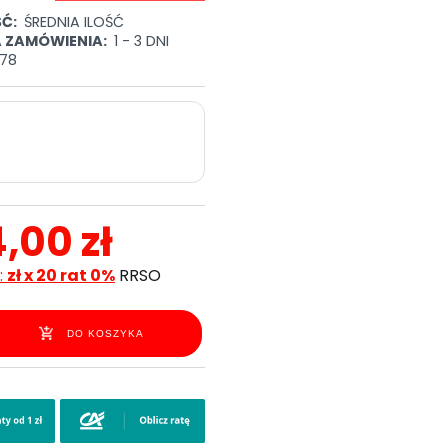
Ć:
ŚREDNIA ILOŚĆ
A ZAMÓWIENIA:
1 - 3 DNI
78
4,00 zł
:
zł x 20 rat 0%
RRSO
DO KOSZYKA