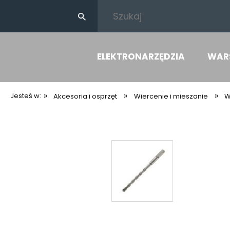
ELEKTRONARZĘDZIA
WAR
»
»
»
Jesteś w:
Akcesoria i osprzęt
Wiercenie i mieszanie
W