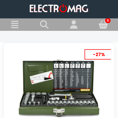
»
Jesteś w:
Zestawy kluczy
-27%