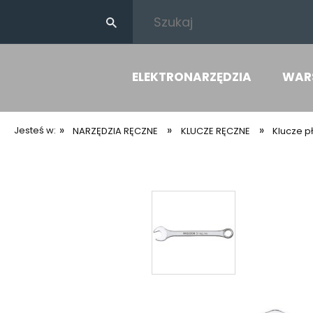
ELEKTRONARZĘDZIA
WAR
»
»
»
Jesteś w:
NARZĘDZIA RĘCZNE
KLUCZE RĘCZNE
Klucze 