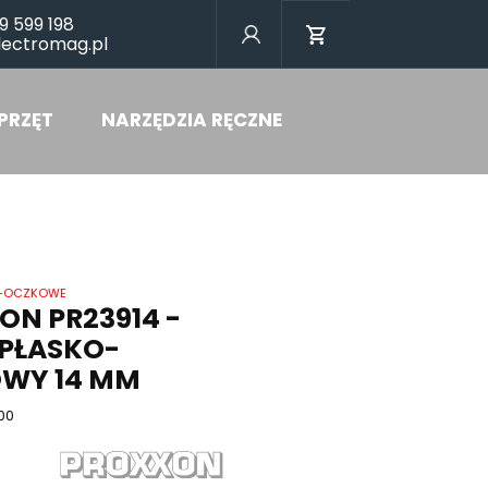
9 599 198
lectromag.pl
PRZĘT
NARZĘDZIA RĘCZNE
O-OCZKOWE
ON PR23914 -
 PŁASKO-
WY 14 MM
00