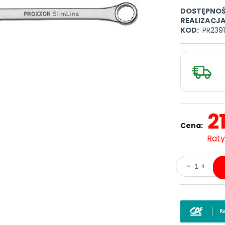
DOSTĘPNOŚ
REALIZACJ
KOD:
PR239
2
Cena:
Raty