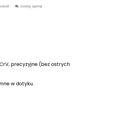
rodukt
dodaj opinię
CrV, precyzyjne (bez ostrych
emne w dotyku.