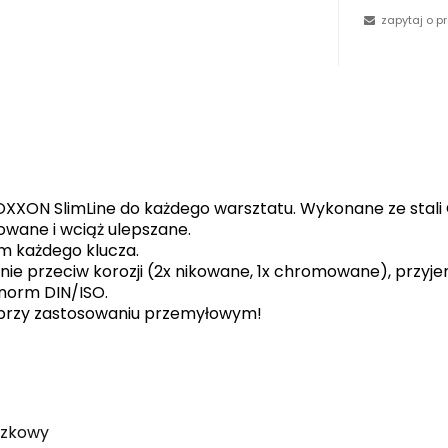
zapytaj o p
OXXON SlimLine do każdego warsztatu. Wykonane ze stali 
owane i wciąż ulepszane.
m każdego klucza.
e przeciw korozji (2x nikowane, 1x chromowane), przyj
norm DIN/ISO.
ż przy zastosowaniu przemyłowym!
czkowy