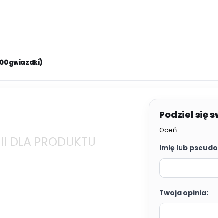
.00 gwiazdki)
Oceń:
II DLA PRODUKTU
Imię lub pseudo
Twoja opinia: