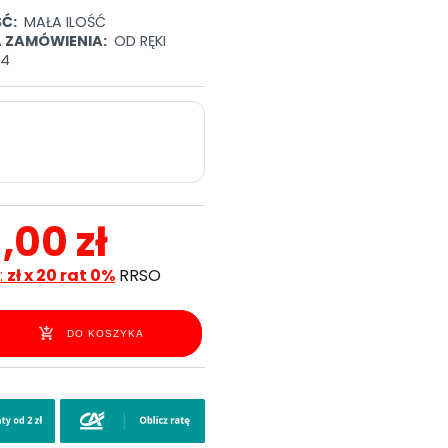
Ć:
MAŁA ILOŚĆ
A ZAMÓWIENIA:
OD RĘKI
14
1,00 zł
:
zł x 20 rat 0%
RRSO
DO KOSZYKA