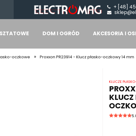
+ [48] 45
sklep@e
SZTATOWE
DOM I OGRÓD
AKCESORIA I OS
»
płasko-oczkowe
Proxxon PR23914 - Klucz płasko-oczkowy 14 mm
KLUCZE PŁASK
PROXX
KLUCZ
OCZKO
5.