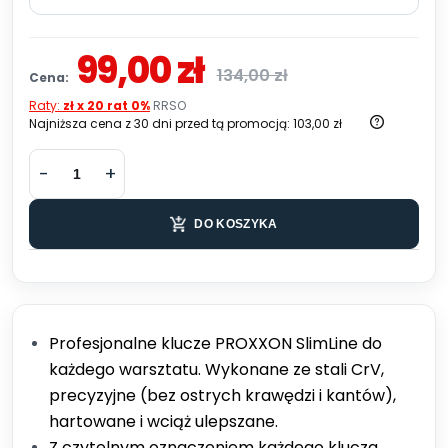
99,00 zł
134,00 zł
Cena:
Raty:
zł x 20 rat 0%
RRSO
Najniższa cena z 30 dni przed tą promocją:
103,00 zł
DO KOSZYKA
Profesjonalne klucze PROXXON SlimLine do
każdego warsztatu. Wykonane ze stali CrV,
precyzyjne (bez ostrych krawędzi i kantów),
hartowane i wciąż ulepszane.
Z czytelnym oznaczeniem każdego klucza.