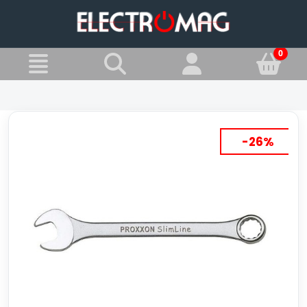
»
Jesteś w:
Klucze płasko-oczkowe
-26%