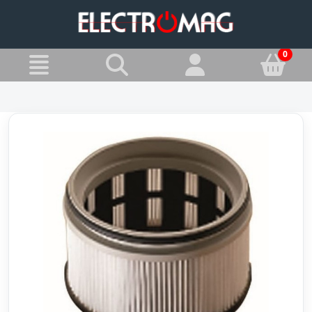
»
Jesteś w:
Filtry do odkurzacza