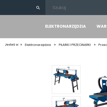
ELEKTRONARZĘDZIA
WAR
»
»
»
Jesteś w:
Elektronarzędzia
PILARKI I PRZECINARKI
Przec