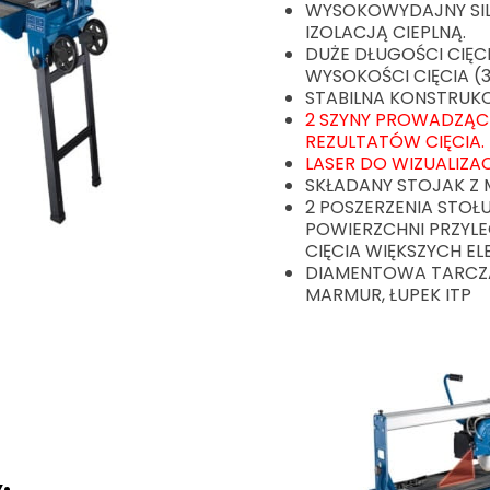
WYSOKOWYDAJNY SIL
IZOLACJĄ CIEPLNĄ.
DUŻE DŁUGOŚCI CIĘC
WYSOKOŚCI CIĘCIA (
STABILNA KONSTRUK
2 SZYNY PROWADZĄC
REZULTATÓW CIĘCIA.
LASER DO WIZUALIZACJI
SKŁADANY STOJAK Z
2 POSZERZENIA STOŁ
POWIERZCHNI PRZYL
CIĘCIA WIĘKSZYCH E
DIAMENTOWA TARCZA
MARMUR, ŁUPEK ITP