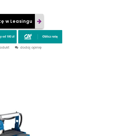
tę w Leasingu
rodukt
dodaj opinię