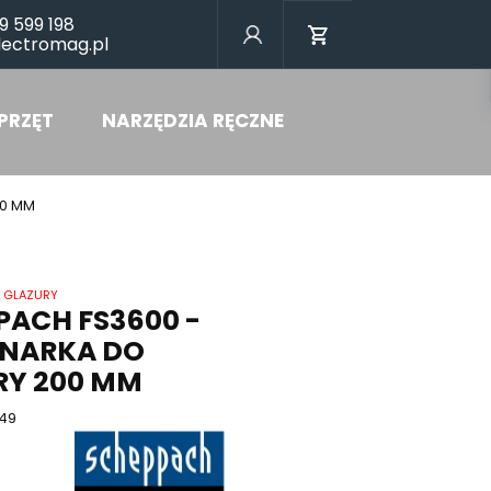
9 599 198
lectromag.pl
PRZĘT
NARZĘDZIA RĘCZNE
00 MM
O GLAZURY
PACH FS3600 -
INARKA DO
RY 200 MM
.49