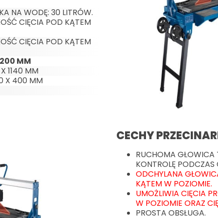
A NA WODĘ: 30 LITRÓW.
OŚĆ CIĘCIA POD KĄTEM
OŚĆ CIĘCIA POD KĄTEM
 200 MM
 X 1140 MM
90 X 400 MM
CECHY PRZECINAR
RUCHOMA GŁOWICA T
KONTROLĘ PODCZAS C
ODCHYLANA GŁOWICA
KĄTEM W POZIOMIE.
UMOŻLIWIA CIĘCIA PR
W POZIOMIE ORAZ CIĘ
PROSTA OBSŁUGA.