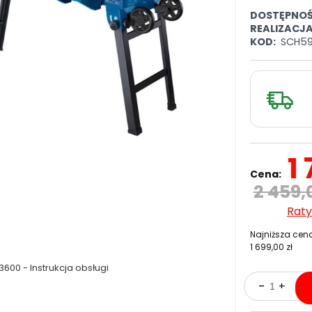
DOSTĘPNOŚ
REALIZACJ
KOD:
SCH59
1
Cena:
2 459,
Raty
Najniższa cena
1 699,00 zł
00 - Instrukcja obsługi