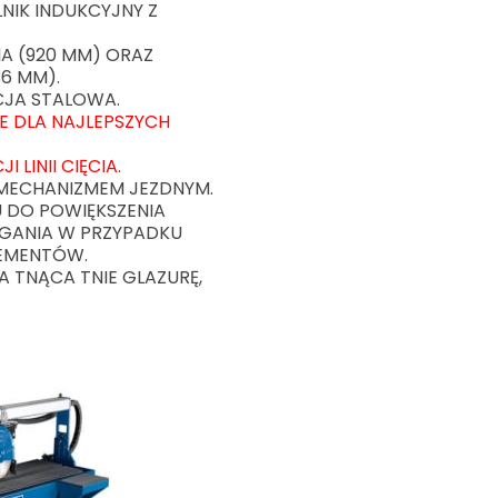
NIK INDUKCYJNY Z
IA (920 MM) ORAZ
36 MM).
CJA STALOWA.
E DLA NAJLEPSZYCH
 LINII CIĘCIA.
 MECHANIZMEM JEZDNYM.
U DO POWIĘKSZENIA
EGANIA W PRZYPADKU
LEMENTÓW.
 TNĄCA TNIE GLAZURĘ,