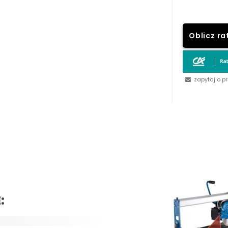
Oblicz ra
zapytaj o p
: