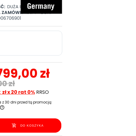
Ć:
DUŻA ILOŚĆ
A ZAMÓWIENIA:
1 - 2 DNI
06706901
 799,00 zł
00 zł
:
zł x 20 rat 0%
RRSO
 z 30 dni przed tą promocją:
DO KOSZYKA