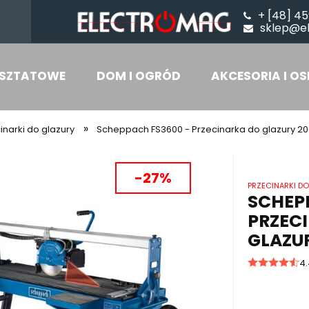
+ [48] 45
sklep@e
SZTATOWE
DOM I OGRÓD
AKCESORIA I OS
»
inarki do glazury
Scheppach FS3600 - Przecinarka do glazury 2
-27%
PRZECINARKI D
SCHEP
PRZEC
GLAZU
4