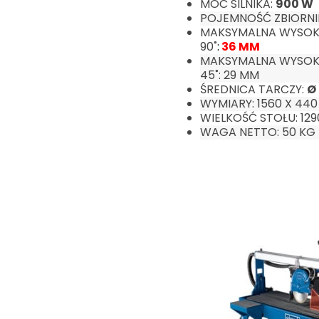
MOC SILNIKA:
900 W
POJEMNOŚĆ ZBIORNIK
MAKSYMALNA WYSOK
90˚
:
36 MM
MAKSYMALNA WYSOK
45˚: 29 MM
ŚREDNICA TARCZY:
Ø
WYMIARY: 1560 X 440
WIELKOŚĆ STOŁU: 12
WAGA NETTO: 50 KG