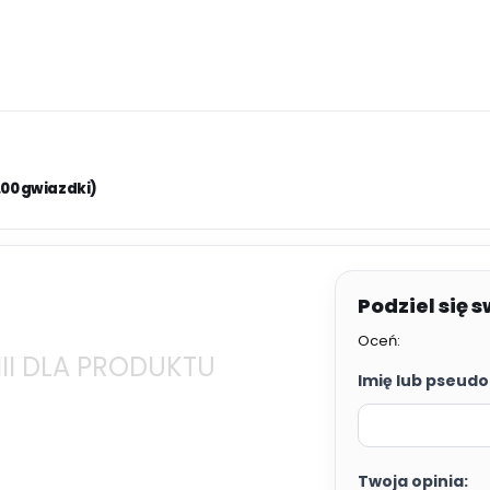
.00 gwiazdki)
Oceń:
II DLA PRODUKTU
Imię lub pseudo
Twoja opinia: