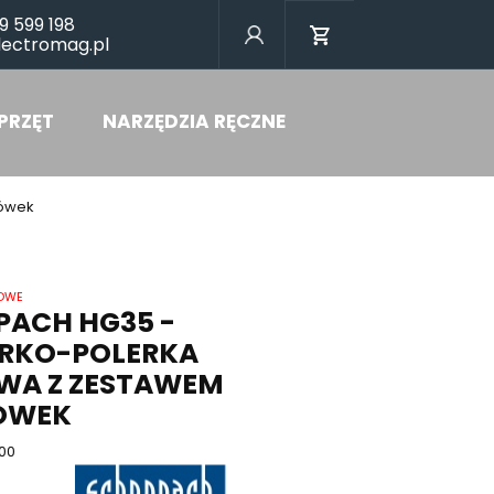
9 599 198
lectromag.pl
PRZĘT
NARZĘDZIA RĘCZNE
cówek
ŁOWE
PACH HG35 -
IERKO-POLERKA
WA Z ZESTAWEM
ÓWEK
00