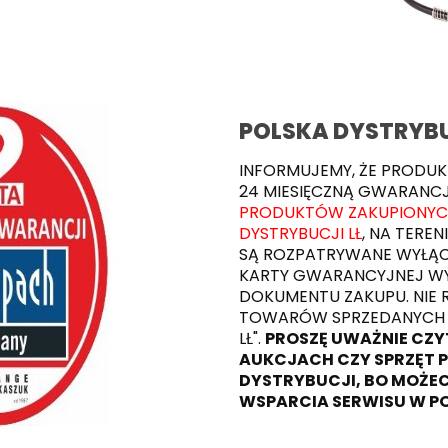
POLSKA DYSTRYB
INFORMUJEMY, ŻE PRODUK
24 MIESIĘCZNĄ GWARANC
PRODUKTÓW ZAKUPIONYCH 
DYSTRYBUCJI LŁ
, NA TEREN
SĄ ROZPATRYWANE WYŁĄC
KARTY GWARANCYJNEJ WY
DOKUMENTU ZAKUPU. NIE 
TOWARÓW SPRZEDANYCH 
LŁ".
PROSZĘ UWAŻNIE CZY
AUKCJACH CZY SPRZĘT P
DYSTRYBUCJI, BO MOŻEC
WSPARCIA SERWISU W PO