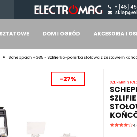
+ [48] 45
sklep@e
SZTATOWE
DOM I OGRÓD
AKCESORIA I OS
»
Scheppach HG35 - Szlifierko-polerka stołowa z zestawem koń
-27%
SZLIFIERKI STO
SCHEP
SZLIF
STOŁO
KOŃC
4.