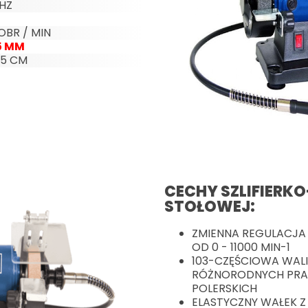
 HZ
OBR / MIN
5 MM
4,5 CM
CECHY SZLIFIERKO
STOŁOWEJ:
ZMIENNA REGULACJA
OD 0 - 11000 MIN-1
103-CZĘŚCIOWA WALI
RÓŻNORODNYCH PRAC
POLERSKICH
ELASTYCZNY WAŁEK 