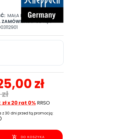
Ć:
MAŁA ILOŚĆ
A ZAMÓWIENIA:
OD RĘKI
03112901
25,00 zł
 zł
:
zł x 20 rat 0%
RRSO
 z 30 dni przed tą promocją:
DO KOSZYKA