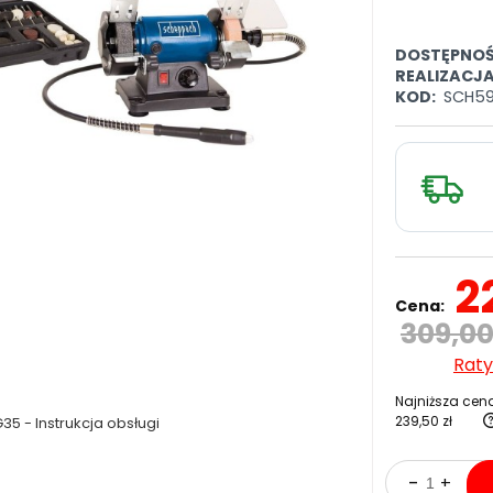
DOSTĘPNOŚ
REALIZACJ
KOD:
SCH59
2
Cena:
309,00
Raty
Najniższa cena
239,50 zł
5 - Instrukcja obsługi