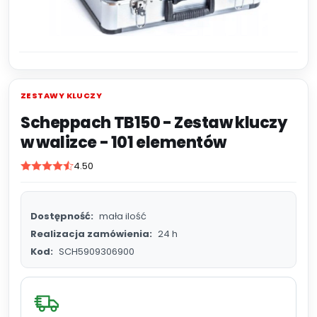
ZESTAWY KLUCZY
Scheppach TB150 - Zestaw kluczy
w walizce - 101 elementów
4.50
Dostępność:
mała ilość
Realizacja zamówienia:
24 h
Kod:
SCH5909306900