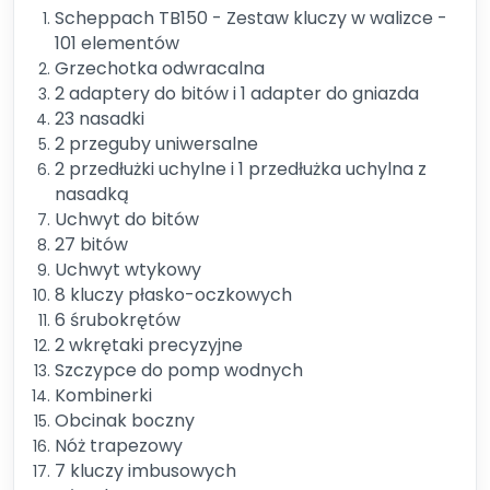
Scheppach TB150 - Zestaw kluczy w walizce -
101 elementów
Grzechotka odwracalna
2 adaptery do bitów i 1 adapter do gniazda
23 nasadki
2 przeguby uniwersalne
2 przedłużki uchylne i 1 przedłużka uchylna z
nasadką
Uchwyt do bitów
27 bitów
Uchwyt wtykowy
8 kluczy płasko-oczkowych
6 śrubokrętów
2 wkrętaki precyzyjne
Szczypce do pomp wodnych
Kombinerki
Obcinak boczny
Nóż trapezowy
7 kluczy imbusowych