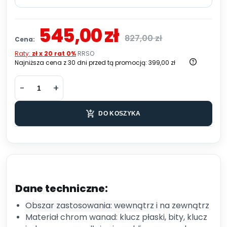
545,00 zł
827,00 zł
Cena:
Raty:
zł x 20 rat 0%
RRSO
Najniższa cena z 30 dni przed tą promocją:
399,00 zł
DO KOSZYKA
Dane techniczne:
Obszar zastosowania: wewnątrz i na zewnątrz
Materiał chrom wanad: klucz płaski, bity, klucz