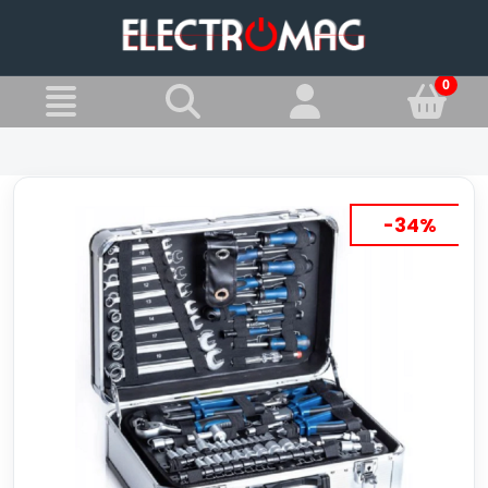
»
Jesteś w:
Zestawy kluczy
-34%