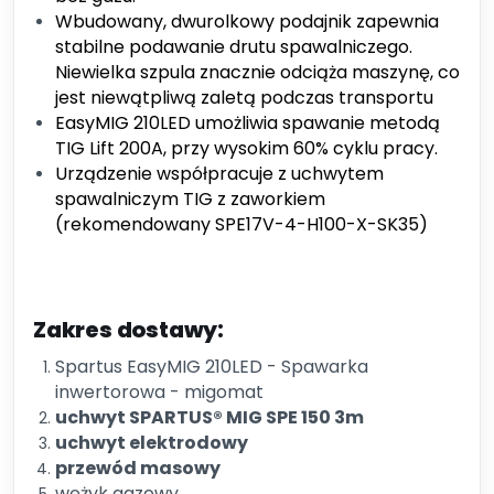
Wbudowany, dwurolkowy podajnik zapewnia
stabilne podawanie drutu spawalniczego.
Niewielka szpula znacznie odciąża maszynę, co
jest niewątpliwą zaletą podczas transportu
EasyMIG 210LED umożliwia spawanie metodą
TIG Lift 200A, przy wysokim 60% cyklu pracy.
Urządzenie współpracuje z uchwytem
spawalniczym TIG z zaworkiem
(rekomendowany SPE17V-4-H100-X-SK35)
Zakres dostawy:
Spartus EasyMIG 210LED - Spawarka
inwertorowa - migomat
uchwyt SPARTUS® MIG SPE 150 3m
uchwyt elektrodowy
przewód masowy
wężyk gazowy