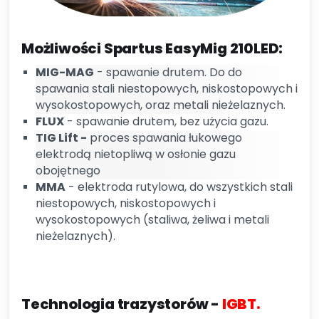
Możliwości Spartus EasyMig 210LED:
MIG-MAG
- spawanie drutem. Do do
spawania stali niestopowych, niskostopowych i
wysokostopowych, oraz metali nieżelaznych.
FLUX
- spawanie drutem, bez użycia gazu.
TIG Lift -
proces spawania łukowego
elektrodą nietopliwą w osłonie gazu
obojętnego
MMA
- elektroda rutylowa, do wszystkich stali
niestopowych, niskostopowych i
wysokostopowych (staliwa, żeliwa i metali
nieżelaznych).
Technologia trazystorów -
IGBT.