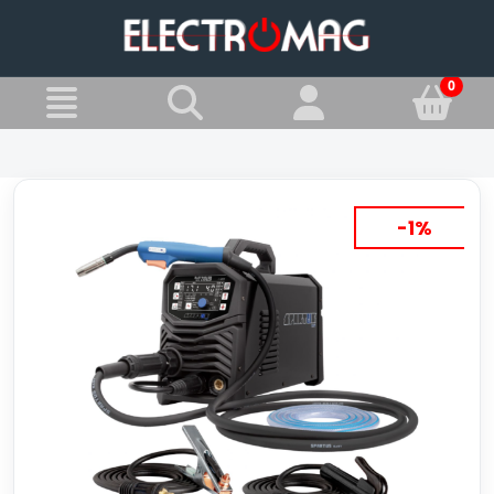
»
Jesteś w:
Spawarki MIG/MAG - Migomaty
-1%