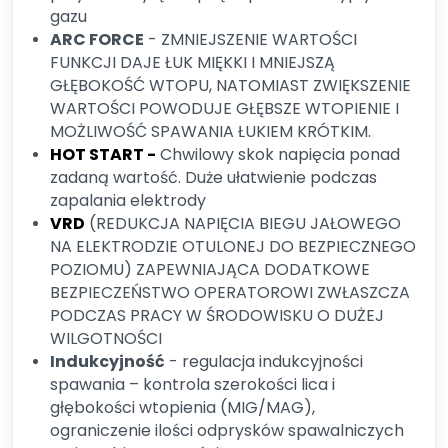
gazu
ARC FORCE
- ZMNIEJSZENIE WARTOŚCI
FUNKCJI DAJE ŁUK MIĘKKI I MNIEJSZĄ
GŁĘBOKOŚĆ WTOPU, NATOMIAST ZWIĘKSZENIE
WARTOŚCI POWODUJE GŁĘBSZE WTOPIENIE I
MOŻLIWOŚĆ SPAWANIA ŁUKIEM KRÓTKIM.
HOT START -
Chwilowy skok napięcia ponad
zadaną wartość. Duże ułatwienie podczas
zapalania elektrody
VRD
(REDUKCJA NAPIĘCIA BIEGU JAŁOWEGO
NA ELEKTRODZIE OTULONEJ DO BEZPIECZNEGO
POZIOMU) ZAPEWNIAJĄCA DODATKOWE
BEZPIECZEŃSTWO OPERATOROWI ZWŁASZCZA
PODCZAS PRACY W ŚRODOWISKU O DUŻEJ
WILGOTNOŚCI
Indukcyjność
- regulacja indukcyjności
spawania – kontrola szerokości lica i
głębokości wtopienia (MIG/MAG),
ograniczenie ilości odprysków spawalniczych