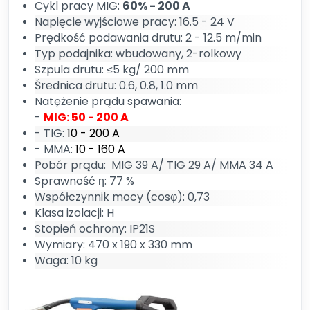
Cykl pracy MIG:
60% - 200 A
Napięcie wyjściowe pracy: 16.5 - 24 V
Prędkość podawania drutu: 2 - 12.5 m/min
Typ podajnika: wbudowany, 2-rolkowy
Szpula drutu: ≤5 kg/ 200 mm
Średnica drutu: 0.6, 0.8, 1.0 mm
Natężenie prądu spawania:
-
MIG: 50 - 200 A
- TIG:
10 - 200 A
- MMA:
10 - 160 A
Pobór prądu: MIG 39 A/ TIG 29 A/ MMA 34 A
Sprawność η: 77 %
Współczynnik mocy (cosφ): 0,73
Klasa izolacji: H
Stopień ochrony: IP21S
Wymiary: 470 x 190 x 330 mm
Waga: 10 kg