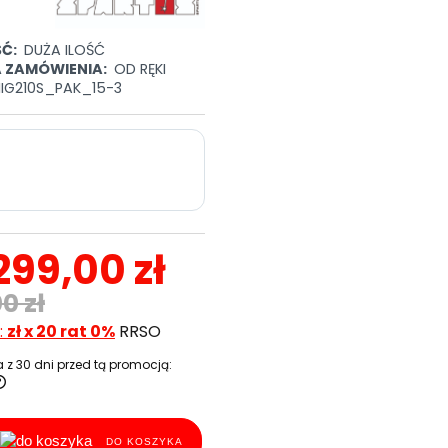
Ć:
DUŻA ILOŚĆ
A ZAMÓWIENIA:
OD RĘKI
IG210S_PAK_15-3
 299,00 zł
0 zł
:
zł x 20 rat 0%
RRSO
 z 30 dni przed tą promocją:
DO KOSZYKA