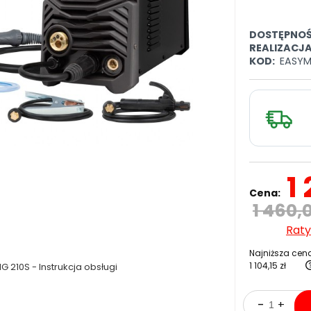
DOSTĘPNOŚ
REALIZACJ
KOD:
EASYM
1
Cena:
1 460,0
Raty
Najniższa cena
1 104,15 zł
G 210S - Instrukcja obsługi