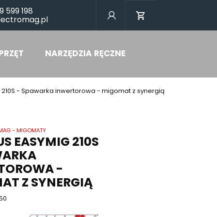
9 599 198
lectromag.pl
PRZĘT
NARZĘDZIA RĘCZNE
 210S - Spawarka inwertorowa - migomat z synergią
MAG - MIGOMATY
S EASYMIG 210S
WARKA
TOROWA -
AT Z SYNERGIĄ
50