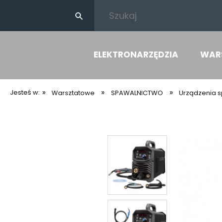
ELEKTRONARZĘDZIA
WAR
»
»
»
Jesteś w:
Warsztatowe
SPAWALNICTWO
Urządzenia 