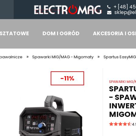
+ [48] 45
sklep@e
SZTATOWE
DOM I OGRÓD
AKCESORIA I OS
»
»
spawalnicze
Spawarki MIG/MAG - Migomaty
Spartus EasyMIG
-11%
SPAWARKI MIG/
SPARTU
- SPA
INWER
MIGOM
4.