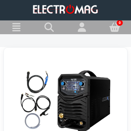
»
Jesteś w:
Spawarki MIG/MAG - Migomaty