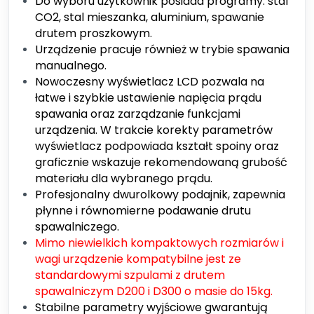
Do wyboru użytkownik posiada programy: stal
CO2, stal mieszanka, aluminium, spawanie
drutem proszkowym.
Urządzenie pracuje również w trybie spawania
manualnego.
Nowoczesny wyświetlacz LCD pozwala na
łatwe i szybkie ustawienie napięcia prądu
spawania oraz zarządzanie funkcjami
urządzenia. W trakcie korekty parametrów
wyświetlacz podpowiada kształt spoiny oraz
graficznie wskazuje rekomendowaną grubość
materiału dla wybranego prądu.
Profesjonalny dwurolkowy podajnik, zapewnia
płynne i równomierne podawanie drutu
spawalniczego.
Mimo niewielkich kompaktowych rozmiarów i
wagi urządzenie kompatybilne jest ze
standardowymi szpulami z drutem
spawalniczym D200 i D300 o masie do 15kg.
Stabilne parametry wyjściowe gwarantują