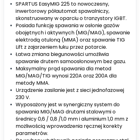
SPARTUS EasyMIG 225 to nowoczesny,
inwertorowy półautomat spawalniczy,
skonstruowany w oparciu o tranzystory IGBT.
Posiada funkcję spawania w osłonie gazów
obojętnych i aktywnych (MIG/MAG), spawanie
elektrodą otuloną (MMA) oraz spawanie TIG
Lift z zajarzeniem łuku przez potarcie.
Łatwa zmiana biegunowości umożliwia
spawanie drutem samoosłonowym bez gazu.
Maksymalny prąd spawania dla metod
MIG/MAG/TIG wynosi 220A oraz 200A dla
metody MMA.
Urządzenie zasilanie jest z sieci jednofazowej
230 V.
Wyposażony jest w synergiczny system do
spawania MIG/MAG drutami stalowymi o
średnicy 0,6 / 0,8 /1,0 mm i aluminium 1,0 mm z
możliwością wprowadzenia ręcznej korekty
parametrów.