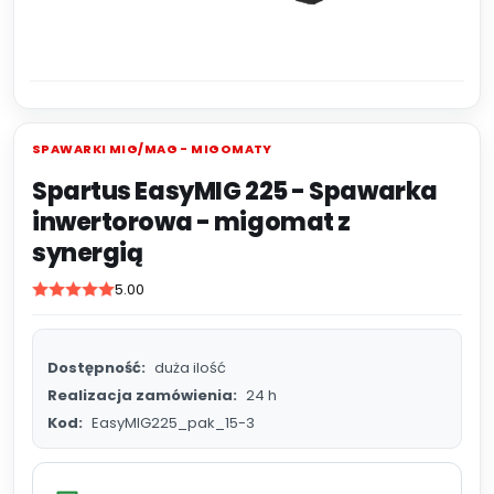
SPAWARKI MIG/MAG - MIGOMATY
Spartus EasyMIG 225 - Spawarka
inwertorowa - migomat z
synergią
5.00
Dostępność:
duża ilość
Realizacja zamówienia:
24 h
Kod:
EasyMIG225_pak_15-3