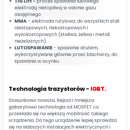
TIG Lift -
proces spawania łukowego
elektrodą nietopliwą w osłonie gazu
obojętnego
MMA
- elektroda rutylowa, do wszystkich stali
niestopowych, niskostopowych i
wysokostopowych (staliwa, żeliwa i metali
nieżelaznych).
LUTOSPAWANIE
- spawanie drutem,
wykorzystywane głównie przez blacharzy, do
spawania w ocynku
Technologia trazystorów -
IGBT.
Stosunkowo nowsza, lżejsza i mniejsza
gabarytowo technologia od MOSFET co
przekłada się na większą mobilność takiego
urządzenia. Do tego urządzenie lepiej sprawdza
się na słabszych instalacjach elektrycznych i