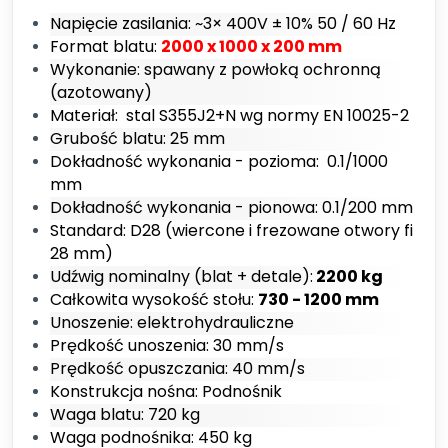
Napięcie zasilania: ~3× 400V ± 10% 50 / 60 Hz
Format blatu:
2000 x 1000 x 200 mm
Wykonanie: spawany z powłoką ochronną
(azotowany)
Materiał: stal S355J2+N wg normy EN 10025-2
Grubość blatu: 25 mm
Dokładność wykonania - pozioma: 0.1/1000
mm
Dokładność wykonania - pionowa: 0.1/200 mm
Standard: D28 (wiercone i frezowane otwory fi
28 mm)
Udźwig nominalny (blat + detale):
2200 kg
Całkowita wysokość stołu:
730 - 1200 mm
Unoszenie: elektrohydrauliczne
Prędkość unoszenia: 30 mm/s
Prędkość opuszczania: 40 mm/s
Konstrukcja nośna: Podnośnik
Waga blatu: 720 kg
Waga podnośnika: 450 kg