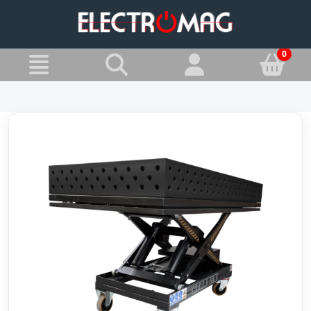
»
Jesteś w:
Stoły spawalnicze