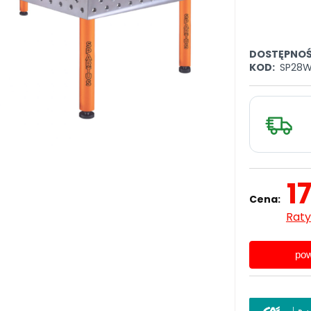
DOSTĘPNOŚ
KOD:
SP28W
1
Cena:
Raty
pow