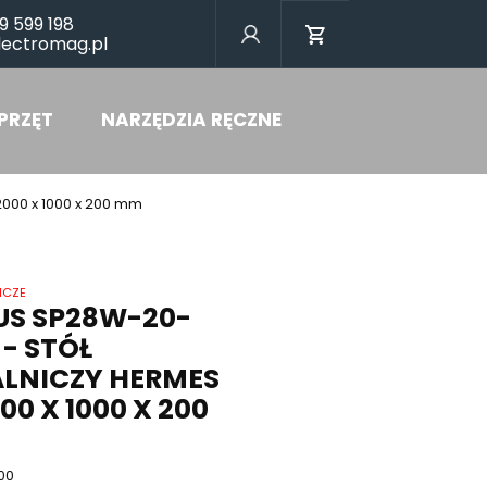
9 599 198
lectromag.pl
PRZĘT
NARZĘDZIA RĘCZNE
2000 x 1000 x 200 mm
ICZE
US SP28W-20-
 - STÓŁ
LNICZY HERMES
000 X 1000 X 200
00