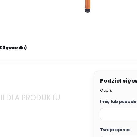
.00 gwiazdki)
Oceń:
II DLA PRODUKTU
Imię lub pseudo
Twoja opinia: