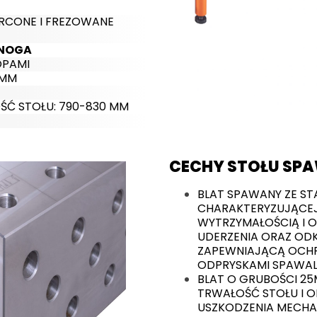
ERCONE I FREZOWANE
/NOGA
OPAMI
 MM
Ć STOŁU: 790-830 MM
CECHY STOŁU SP
BLAT SPAWANY ZE STA
CHARAKTERYZUJĄCEJ
WYTRZYMAŁOŚCIĄ I 
UDERZENIA ORAZ ODK
ZAPEWNIAJĄCĄ OCHR
ODPRYSKAMI SPAWAL
BLAT O GRUBOŚCI 2
TRWAŁOŚĆ STOŁU I 
USZKODZENIA MECHA