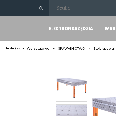
ELEKTRONARZĘDZIA
WAR
»
»
»
Jesteś w:
Warsztatowe
SPAWALNICTWO
Stoły spawal