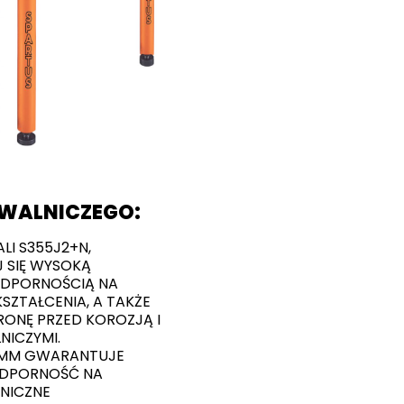
AWALNICZEGO:
LI S355J2+N,
 SIĘ WYSOKĄ
ODPORNOŚCIĄ NA
SZTAŁCENIA, A TAKŻE
ONĘ PRZED KOROZJĄ I
NICZYMI.
5MM GWARANTUJE
ODPORNOŚĆ NA
NICZNE