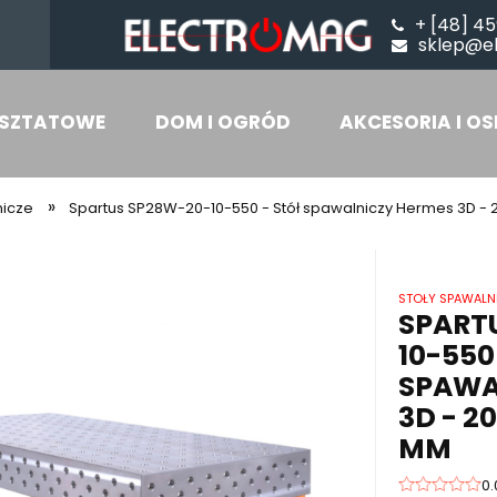
+ [48] 45
sklep@e
SZTATOWE
DOM I OGRÓD
AKCESORIA I OS
»
nicze
Spartus SP28W-20-10-550 - Stół spawalniczy Hermes 3D - 
STOŁY SPAWALN
SPART
10-550
SPAWA
3D - 2
MM
0.