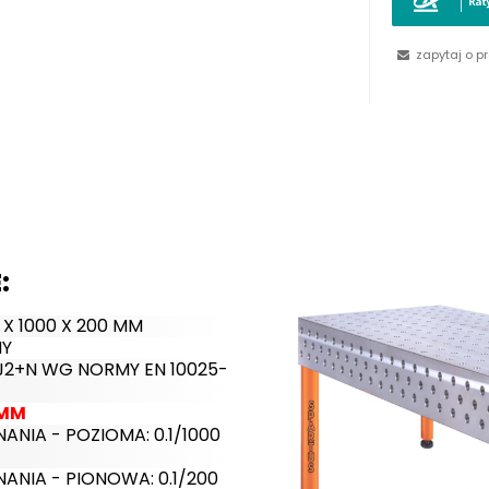
zapytaj o p
:
X 1000 X 200 MM
NY
5J2+N WG NORMY EN 10025-
 MM
IA - POZIOMA: 0.1/1000
NIA - PIONOWA: 0.1/200