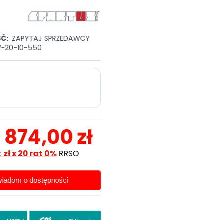
Ć:
ZAPYTAJ SPRZEDAWCY
-20-10-550
7 874,00 zł
:
zł x 20 rat 0%
RRSO
iadom o dostępności