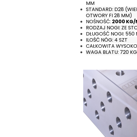
MM
STANDARD: D28 (WI
OTWORY FI 28 MM)
NOŚNOŚĆ:
2000 KG
RODZAJ NOGI: ZE ST
DŁUGOŚĆ NOGI: 550
ILOŚĆ NÓG: 4 SZT
CAŁKOWITA WYSOKOŚ
WAGA BLATU: 720 KG