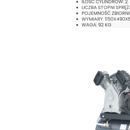
ILOŚĆ CYLINDRÓW: 2
LICZBA STOPNI SPRĘŻ
POJEMNOŚĆ ZBIORNIK
WYMIARY: 1150X490X
WAGA: 92 KG