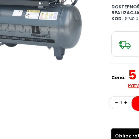
DOSTĘPNOŚ
REALIZACJ
KOD:
SP420
5
Cena:
Raty
Oblicz ra