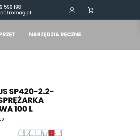
9 599 198
lectromag.pl
PRZĘT
NARZĘDZIA RĘCZNE
S SP420-2.2-
 SPRĘŻARKA
WA 100 L
00