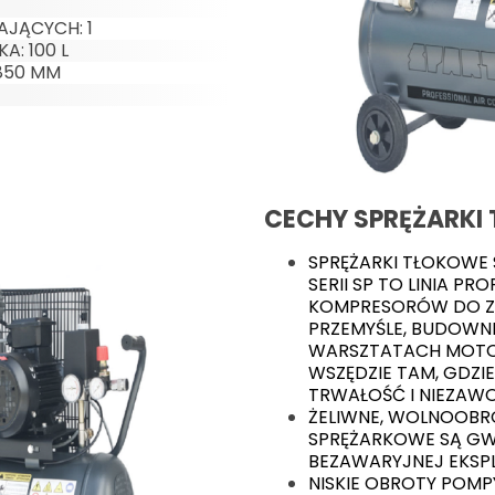
AJĄCYCH: 1
A: 100 L
850 MM
CECHY SPRĘŻARKI
SPRĘŻARKI TŁOKOWE 
SERII SP TO LINIA P
KOMPRESORÓW DO 
PRZEMYŚLE, BUDOWN
WARSZTATACH MOTO
WSZĘDZIE TAM, GDZI
TRWAŁOŚĆ I NIEZAW
ŻELIWNE, WOLNOOB
SPRĘŻARKOWE SĄ GW
BEZAWARYJNEJ EKSP
NISKIE OBROTY POMP