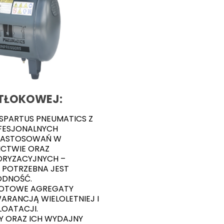
 TŁOKOWEJ:
SPARTUS PNEUMATICS Z
ROFESJONALNYCH
ZASTOSOWAŃ W
ICTWIE ORAZ
RYZACYJNYCH –
E POTRZEBNA JEST
ODNOŚĆ.
ROTOWE AGREGATY
ARANCJĄ WIELOLETNIEJ I
LOATACJI.
Y ORAZ ICH WYDAJNY