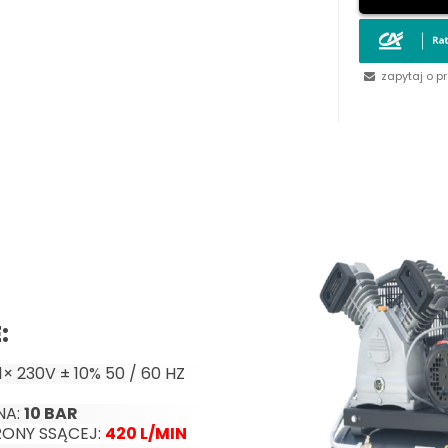
zapytaj o p
:
1× 230V ± 10% 50 / 60 HZ
NA:
10 BAR
ONY SSĄCEJ:
42
0 L/MIN