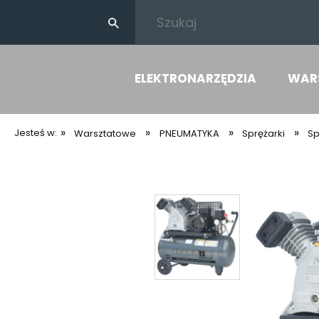
ELEKTRONARZĘDZIA
WAR
»
»
»
»
Jesteś w:
Warsztatowe
PNEUMATYKA
Sprężarki
Sp