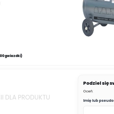
I
.00 gwiazdki)
Oceń:
II DLA PRODUKTU
Imię lub pseudo