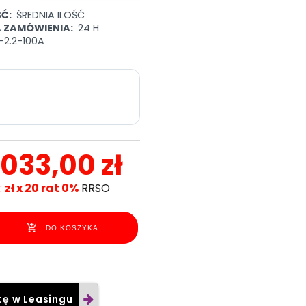
Ć:
ŚREDNIA ILOŚĆ
A ZAMÓWIENIA:
24 H
-2.2-100A
 033,00 zł
:
zł x 20 rat 0%
RRSO
DO KOSZYKA
tę w Leasingu