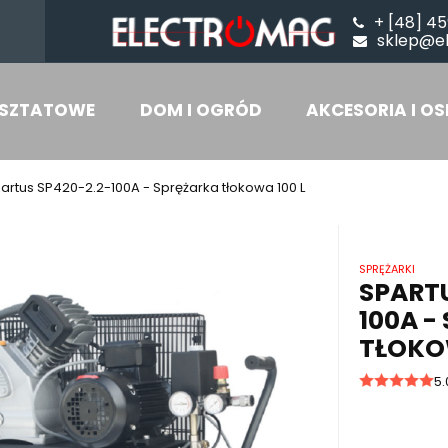
+ [48] 45
sklep@e
SZTATOWE
DOM I OGRÓD
AKCESORIA I OS
artus SP420-2.2-100A - Sprężarka tłokowa 100 L
SPRĘŻARKI
SPARTU
100A -
TŁOKO
5.