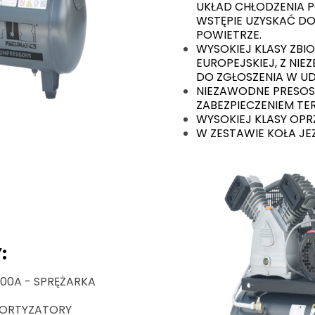
UKŁAD CHŁODZENIA 
WSTĘPIE UZYSKAĆ DO
POWIETRZE.
WYSOKIEJ KLASY ZBI
EUROPEJSKIEJ, Z NI
DO ZGŁOSZENIA W U
NIEZAWODNE PRESOS
ZABEZPIECZENIEM T
WYSOKIEJ KLASY OP
W ZESTAWIE KOŁA J
:
100A - SPRĘŻARKA
MORTYZATORY