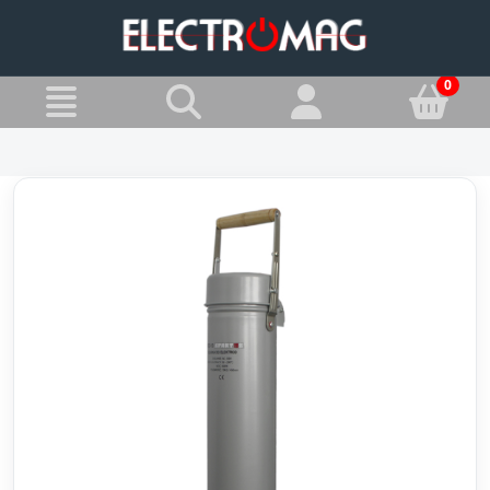
»
Jesteś w:
Suszarki do elektrod