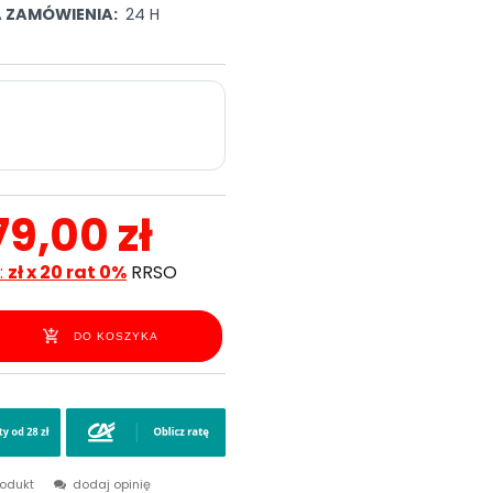
A ZAMÓWIENIA:
24 H
79,00 zł
:
zł x 20 rat 0%
RRSO
DO KOSZYKA
rodukt
dodaj opinię