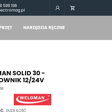
9 599 198
lectromag.pl
PRZĘT
NARZĘDZIA RĘCZNE
AN SOLID 30 -
OWNIK 12/24V
00
Ć:
DUŻA ILOŚĆ