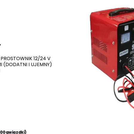
Y
 PROSTOWNIK 12/24 V
 (DODATNI I UJEMNY)
I
.00 gwiazdki)