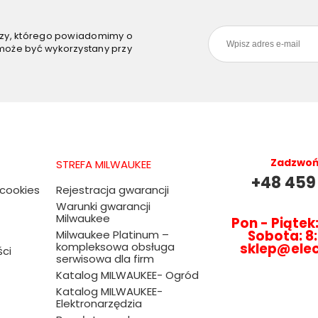
szy, którego powiadomimy o
może być wykorzystany przy
Zadzwoń 
STREFA MILWAUKEE
+48 459
 cookies
Rejestracja gwarancji
Warunki gwarancji
Milwaukee
Pon - Piątek:
Sobota: 8:
Milwaukee Platinum –
kompleksowa obsługa
sklep@ele
ści
serwisowa dla firm
Katalog MILWAUKEE- Ogród
Katalog MILWAUKEE-
Elektronarzędzia