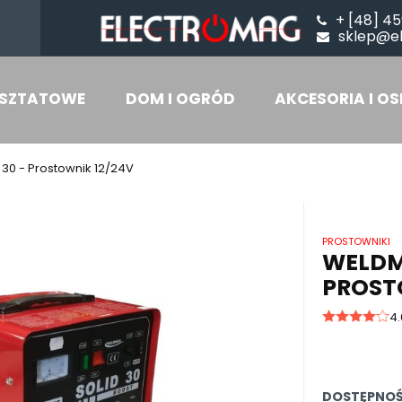
+ [48] 45
sklep@e
SZTATOWE
DOM I OGRÓD
AKCESORIA I OS
30 - Prostownik 12/24V
PROSTOWNIKI
WELDM
PROST
4.
DOSTĘPNOŚ