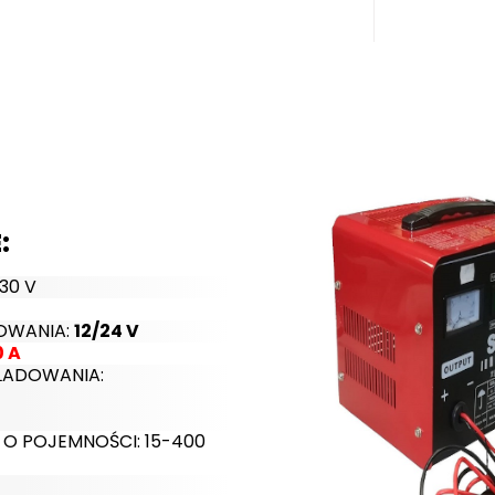
:
230 V
DOWANIA:
12/24 V
0 A
ŁADOWANIA:
 POJEMNOŚCI: 15-400