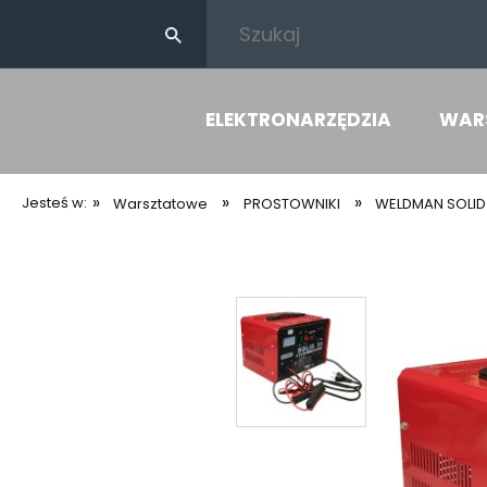
ELEKTRONARZĘDZIA
WAR
»
»
»
Jesteś w:
Warsztatowe
PROSTOWNIKI
WELDMAN SOLID 