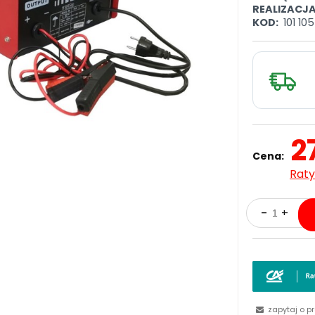
REALIZACJ
KOD:
101 105
2
Cena:
Raty
zapytaj o p