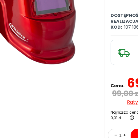
DOSTĘPNOŚ
REALIZACJ
KOD:
107 18
6
Cena:
99,00 z
Raty
Najniższa cena
0,01 zł