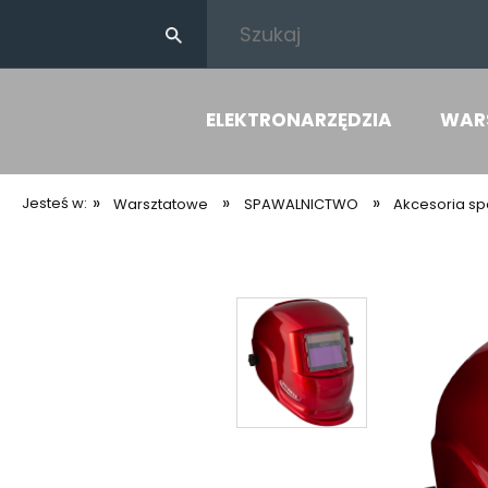
ELEKTRONARZĘDZIA
WAR
»
»
»
Jesteś w:
Warsztatowe
SPAWALNICTWO
Akcesoria sp