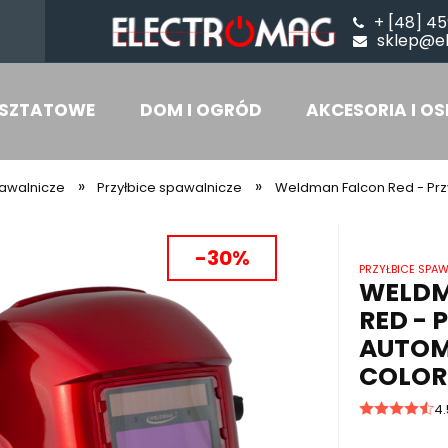
+ [48] 45
sklep@e
SZTATOWE
DOM I OGRÓD
AKCESORIA I OS
»
»
awalnicze
Przyłbice spawalnicze
Weldman Falcon Red - Pr
-30%
PRZYŁBICE SPA
WELDM
RED - 
AUTOM
COLOR
4.