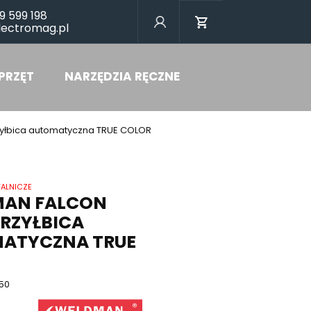
9 599 198
lectromag.pl
PRZĘT
NARZĘDZIA RĘCZNE
zyłbica automatyczna TRUE COLOR
WALNICZE
AN FALCON
PRZYŁBICA
ATYCZNA TRUE
50