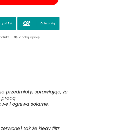
rodukt
dodaj opinię
za przedmioty, sprawiając, że
 pracą.
owe i ogniwa solarne.
rwone) tak że kiedy filtr