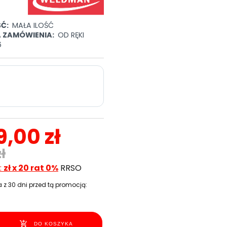
Ć:
MAŁA ILOŚĆ
A ZAMÓWIENIA:
OD RĘKI
6
9,00 zł
ł
:
zł x 20 rat 0%
RRSO
 z 30 dni przed tą promocją:
DO KOSZYKA