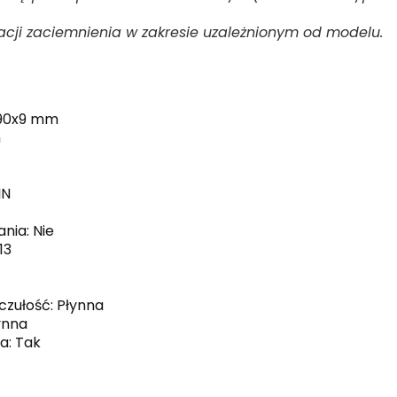
lacji zaciemnienia w zakresie uzależnionym od modelu.
0x90x9 mm
m
IN
nia: Nie
13
czułość: Płynna
ynna
a: Tak