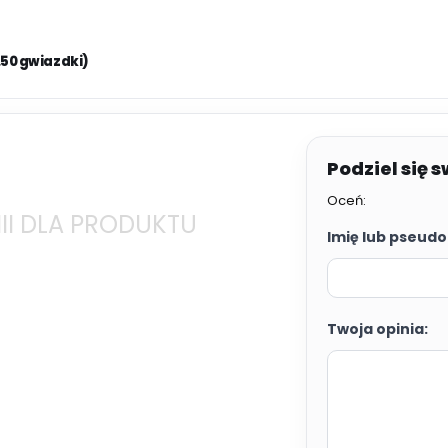
.50 gwiazdki)
Oceń:
II DLA PRODUKTU
Imię lub pseudo
Twoja opinia: