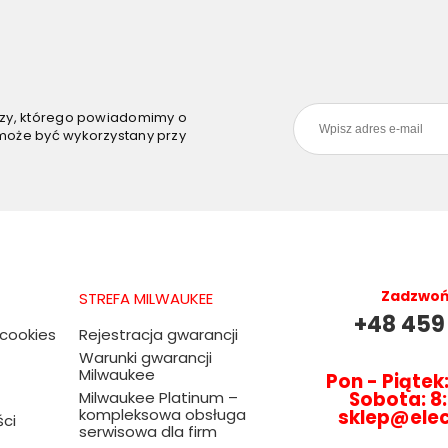
szy, którego powiadomimy o
może być wykorzystany przy
Zadzwoń 
STREFA MILWAUKEE
+48 459
 cookies
Rejestracja gwarancji
Warunki gwarancji
Milwaukee
Pon - Piątek:
Sobota: 8:
Milwaukee Platinum –
kompleksowa obsługa
sklep@ele
ści
serwisowa dla firm