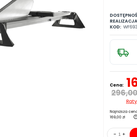
DOSTĘPNOŚ
REALIZACJ
KOD:
WF69
1
Cena:
296,00
Raty
Najniższa cena
169,00 zł