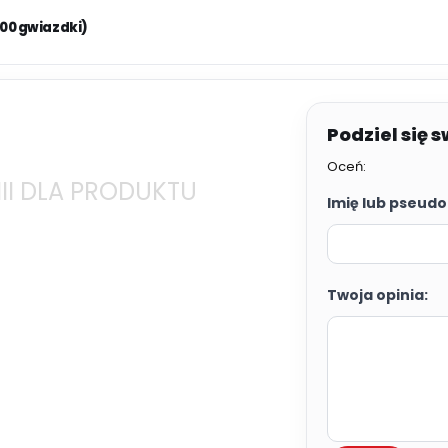
.00 gwiazdki)
Oceń:
II DLA PRODUKTU
Imię lub pseudo
Twoja opinia: