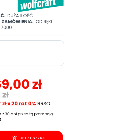
Ć:
DUŻA ILOŚĆ
A ZAMÓWIENIA:
OD RĘKI
37000
69,00 zł
 zł
:
zł x 20 rat 0%
RRSO
 z 30 dni przed tą promocją:
DO KOSZYKA