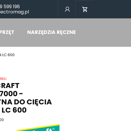
9 599 198
lectromag.pl
PRZĘT
NARZĘDZIA RĘCZNE
i LC 600
NELI
RAFT
7000 -
NA DO CIĘCIA
 LC 600
00