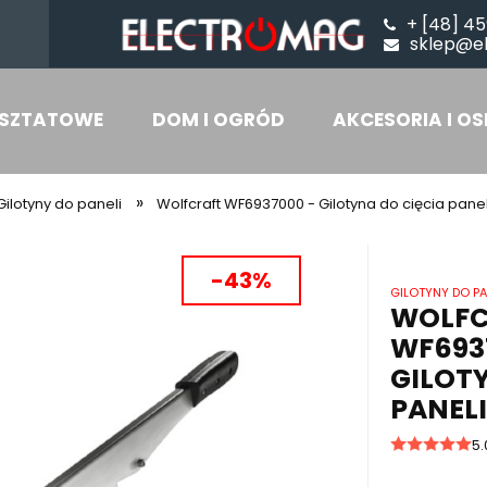
+ [48] 45
sklep@e
SZTATOWE
DOM I OGRÓD
AKCESORIA I OS
»
Gilotyny do paneli
Wolfcraft WF6937000 - Gilotyna do cięcia panel
-43%
GILOTYNY DO PA
WOLFC
WF693
GILOTY
PANELI
5.