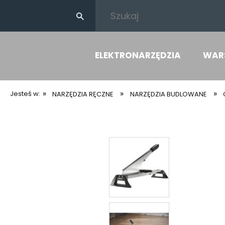
ELEKTRONARZĘDZIA
WAR
»
»
»
Jesteś w:
NARZĘDZIA RĘCZNE
NARZĘDZIA BUDLOWANE