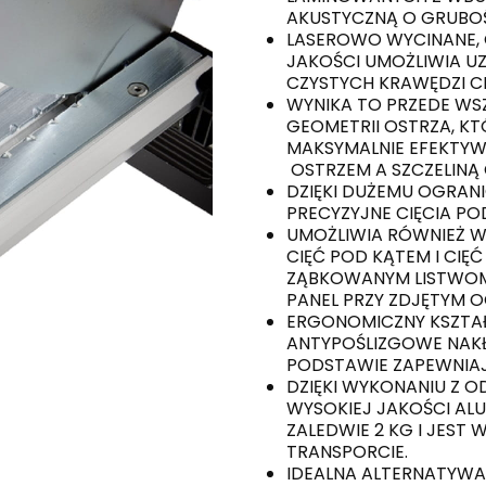
AKUSTYCZNĄ O GRUBOŚC
LASEROWO WYCINANE, 
JAKOŚCI UMOŻLIWIA UZ
CZYSTYCH KRAWĘDZI C
WYNIKA TO PRZEDE WSZ
GEOMETRII OSTRZA, K
MAKSYMALNIE EFEKTYW
OSTRZEM A SZCZELINĄ C
DZIĘKI DUŻEMU OGRAN
PRECYZYJNE CIĘCIA POD
UMOŻLIWIA RÓWNIEŻ 
CIĘĆ POD KĄTEM I CIĘ
ZĄBKOWANYM LISTWOM
PANEL PRZY ZDJĘTYM O
ERGONOMICZNY KSZTAŁ
ANTYPOŚLIZGOWE NAKŁ
PODSTAWIE ZAPEWNIAJ
DZIĘKI WYKONANIU Z 
WYSOKIEJ JAKOŚCI AL
ZALEDWIE 2 KG I JEST
TRANSPORCIE.
IDEALNA ALTERNATYWA 