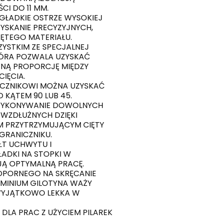
I DO 11 MM.
GŁADKIE OSTRZE WYSOKIEJ
YSKANIE PRECYZYJNYCH,
IĘTEGO MATERIAŁU.
YSTKIM ZE SPECJALNEJ
TÓRA POZWALA UZYSKAĆ
NĄ PROPORCJĘ MIĘDZY
IĘCIA.
ICZNIKOWI MOŻNA UZYSKAĆ
 KĄTEM 90 LUB 45.
WYKONYWANIE DOWOLNYCH
Ć WZDŁUŻNYCH DZIĘKI
 PRZYTRZYMUJĄCYM CIĘTY
GRANICZNIKU.
T UCHWYTU I
ADKI NA STOPKI W
Ą OPTYMALNĄ PRACĘ.
ODPORNEGO NA SKRĘCANIE
UMINIUM GILOTYNA WAŻY
 WYJĄTKOWO LEKKA W
DLA PRAC Z UŻYCIEM PILAREK