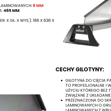
 LAMINOWANYCH:
8 MM
A:
465 MM
 X GŁ. X WYS.): 186 X 636 X
CECHY GILOTYNY:
GILOTYNA DO CIĘCIA P
TO PROFESJONALNE I W
UŻYCIU KTÓREGO BEZ
ZWIĄZANE Z UKŁADANIE
PRZEZNACZONA DO SKR
LAMINOWANYCH O GRUB
LAMINOWANYCH Z WB