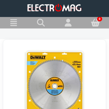
»
Jesteś w:
Piły tarczowe