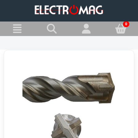
»
Jesteś w:
Wiertła