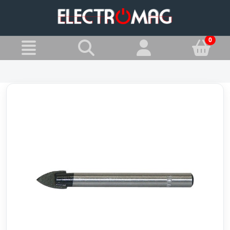
»
Jesteś w:
Wiertła