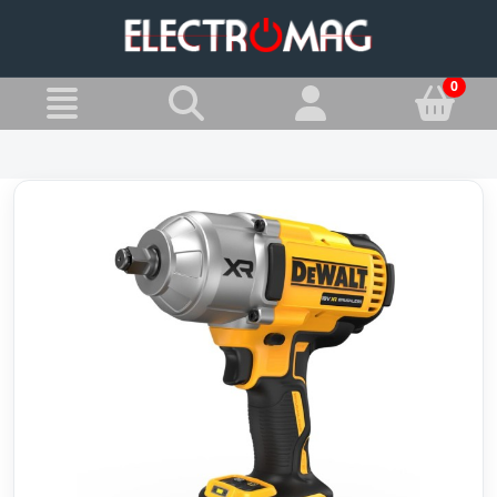
»
Jesteś w:
Klucze udarowe