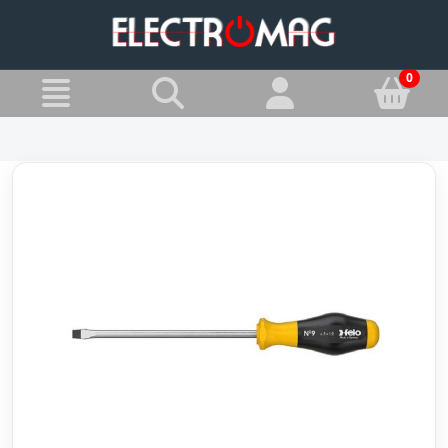
»
Jesteś w:
Wkrętaki - Śrubokręty