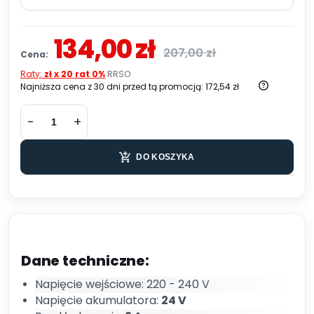
134,00 zł
207,00 zł
Cena:
Raty:
zł x 20 rat 0%
RRSO
Najniższa cena z 30 dni przed tą promocją:
172,54 zł
DO KOSZYKA
Dane techniczne:
Napięcie wejściowe: 220 - 240 V
Napięcie akumulatora:
24 V