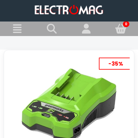
»
Jesteś w:
AKUMULATORY I ŁADOWARKI
-35%